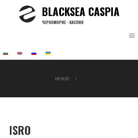
Премини
BLACKSEA CASPIA
към
основното
ЧЕРНОМОРИЕ - КАСПИЯ
съдържание
НАЧАЛО
Breadcrumb
ISRO