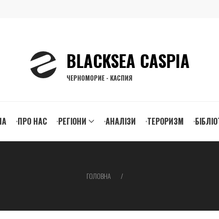
BLACKSEA CASPIA
ЧЕРНОМОРИЕ - КАСПИЯ
n
НА
ПРО НАС
РЕГІОНИ
АНАЛІЗИ
ТЕРОРИЗМ
БІБЛІО
igation
ГОЛОВНА