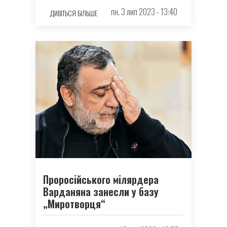
пн, 3 лип 2023 - 13:40
ДИВІТЬСЯ БІЛЬШЕ
Проросiйського мiлярдера
Варданяна занесли у базу
„Миротворця“