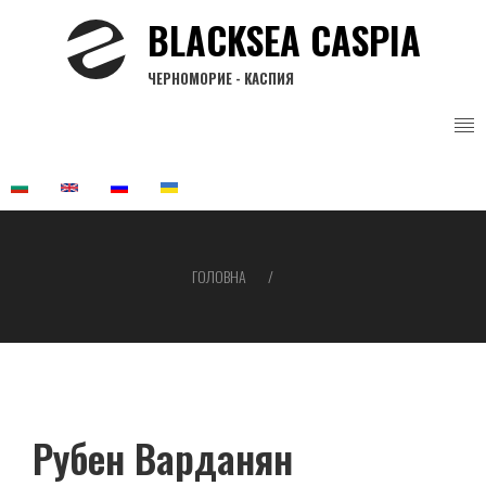
Перейти
BLACKSEA CASPIA
до
основного
ЧЕРНОМОРИЕ - КАСПИЯ
вмісту
ГОЛОВНА
Рядок
навіґації
Рубен Варданян