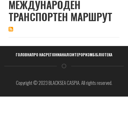
МЕЖДУНАРОДЕН
ТРАНСПОРТЕН МАРШРУТ
Навигация
ГОЛОВНА
ПРО НАС
РЕГІОНИ
АНАЛІЗИ
ТЕРОРИЗМ
БІБЛІОТЕКА
Copyright © 2023 BLACKSEA CASPIA. All rights reserved.