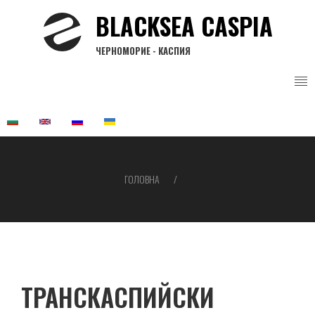
Перейти
BLACKSEA CASPIA
до
основного
ЧЕРНОМОРИЕ - КАСПИЯ
вмісту
ГОЛОВНА
Рядок
навіґації
ТРАНСКАСПИЙСКИ