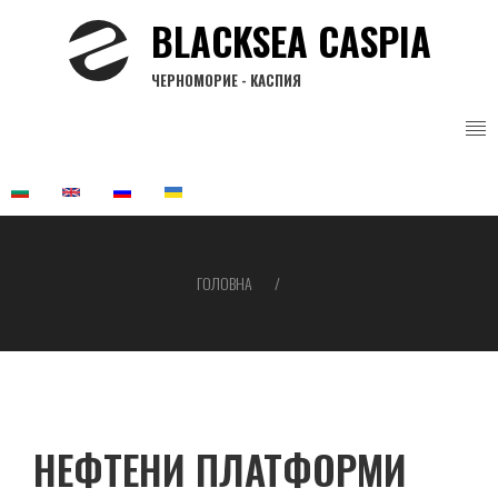
Перейти
BLACKSEA CASPIA
до
основного
ЧЕРНОМОРИЕ - КАСПИЯ
вмісту
ГОЛОВНА
Рядок
навіґації
НЕФТЕНИ ПЛАТФОРМИ