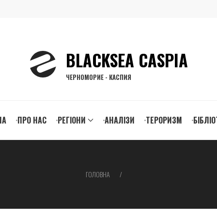
BLACKSEA CASPIA
ЧЕРНОМОРИЕ - КАСПИЯ
n
НА
ПРО НАС
РЕГІОНИ
АНАЛІЗИ
ТЕРОРИЗМ
БІБЛІО
igation
ГОЛОВНА