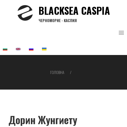
Перейти
BLACKSEA CASPIA
до
основного
ЧЕРНОМОРИЕ - КАСПИЯ
вмісту
ГОЛОВНА
Рядок
навіґації
Дорин Жунгиету