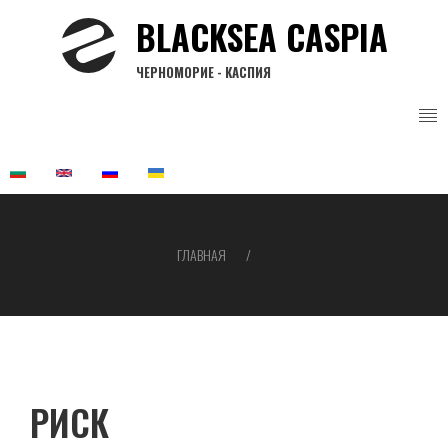
Перейти
BLACKSEA CASPIA
к
основному
ЧЕРНОМОРИЕ - КАСПИЯ
содержанию
ГЛАВНАЯ
Строка
навигации
РИСК