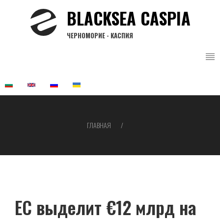
Перейти
BLACKSEA CASPIA
к
основному
ЧЕРНОМОРИЕ - КАСПИЯ
содержанию
ГЛАВНАЯ
Строка
навигации
ЕС выделит €12 млрд на