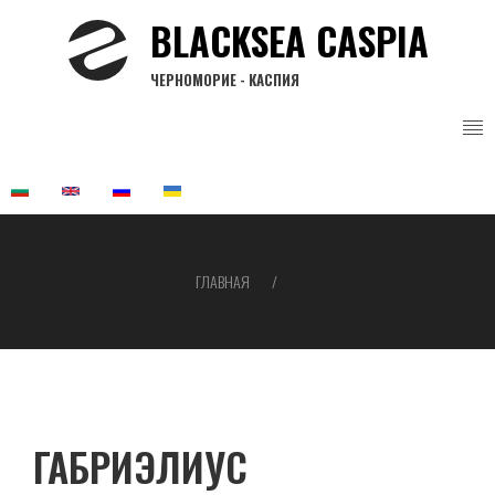
Перейти
BLACKSEA CASPIA
к
основному
ЧЕРНОМОРИЕ - КАСПИЯ
содержанию
ГЛАВНАЯ
Строка
навигации
ГАБРИЭЛИУС