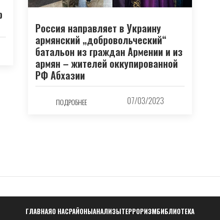
р
Россия направляет в Украину
армянский „добровольческий“
батальон из граждан Армении и из
армян – жителей оккупированной
РФ Абхазии
07/03/2023
ПОДРОБНЕЕ
Навигация
ГЛАВНАЯ
О НАС
РАЙОНЫ
АНАЛИЗЫ
ТЕРРОРИЗМ
БИБЛИОТЕКА