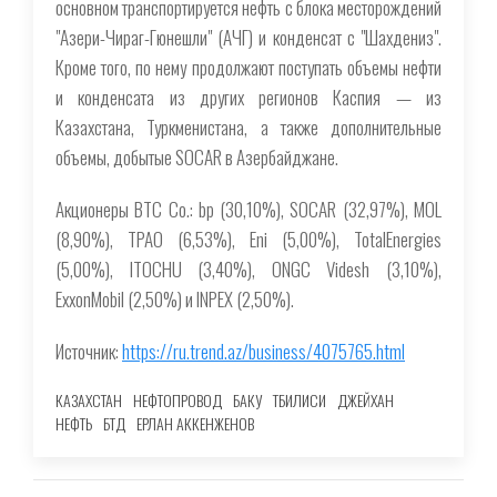
основном транспортируется нефть с блока месторождений
"Азери-Чираг-Гюнешли" (АЧГ) и конденсат с "Шахдениз".
Кроме того, по нему продолжают поступать объемы нефти
и конденсата из других регионов Каспия — из
Казахстана, Туркменистана, а также дополнительные
объемы, добытые SOCAR в Азербайджане.
Акционеры BTC Co.: bp (30,10%), SOCAR (32,97%), MOL
(8,90%), TPAO (6,53%), Eni (5,00%), TotalEnergies
(5,00%), ITOCHU (3,40%), ONGC Videsh (3,10%),
ExxonMobil (2,50%) и INPEX (2,50%).
Источник:
https://ru.trend.az/business/4075765.html
КАЗАХСТАН
НЕФТОПРОВОД
БАКУ
ТБИЛИСИ
ДЖЕЙХАН
НЕФТЬ
БТД
ЕРЛАН АККЕНЖЕНОВ