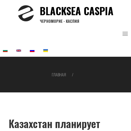
Перейти
BLACKSEA CASPIA
к
основному
ЧЕРНОМОРИЕ - КАСПИЯ
содержанию
ГЛАВНАЯ
Строка
навигации
Казахстан планирует