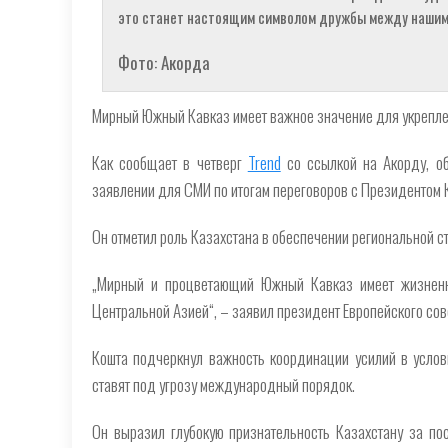
это станет настоящим символом дружбы между нашими
Фото: Акорда
Мирный Южный Кавказ имеет важное значение для укрепле
Как сообщает в четверг
Trend
со ссылкой на Акорду, об
заявлении для СМИ по итогам переговоров с Президентом
Он отметил роль Казахстана в обеспечении региональной с
„Мирный и процветающий Южный Кавказ имеет жизненн
Центральной Азией“, – заявил президент Европейского сов
Кошта подчеркнул важность координации усилий в услов
ставят под угрозу международный порядок.
Он выразил глубокую признательность Казахстану за по