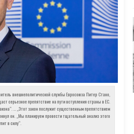
витель внешнеполитической службы Евросоюза Питер Стано,
даст серьезное препятствие на пути вступления страны в ЕС.
акона“. … „Этот закон послужит существенным препятствием
еркнул он. „Мы планируем провести тщательный анализ этого
пит в силу“.