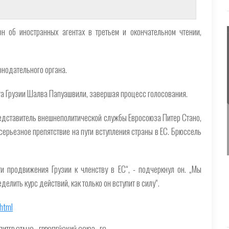
н об иностранных агентах в третьем и окончательном чтении,
онодательного органа.
ента Грузии Шалва Папуашвили, завершая процесс голосования.
редставитель внешнеполитической службы Евросоюза Питер Стано,
серьезное препятствие на пути вступления страны в ЕС. Брюссель
и продвижения Грузии к членству в ЕС“, - подчеркнул он. „Мы
елить курс действий, как только он вступит в силу“.
html