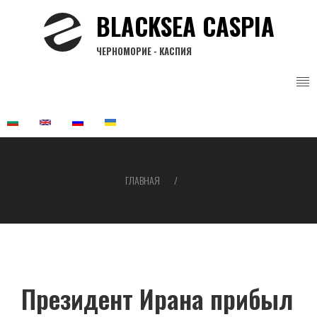
Перейти
BLACKSEA CASPIA
к
основному
ЧЕРНОМОРИЕ - КАСПИЯ
содержанию
ГЛАВНАЯ
Строка
навигации
Президент Ирана прибыл