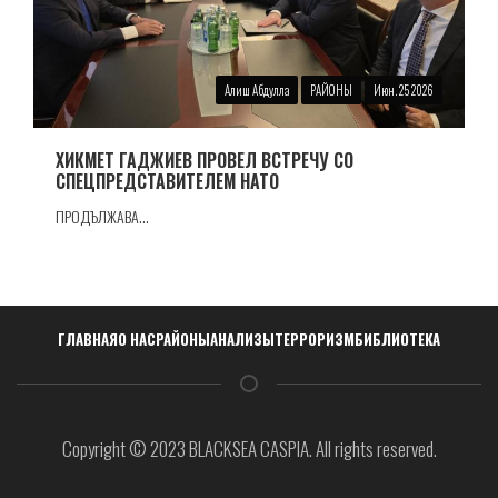
Алиш Абдулла
РАЙОНЫ
Июн. 25 2026
ХИКМЕТ ГАДЖИЕВ ПРОВЕЛ ВСТРЕЧУ СО
СПЕЦПРЕДСТАВИТЕЛЕМ НАТО
ПРОДЪЛЖАВА...
Навигация
ГЛАВНАЯ
О НАС
РАЙОНЫ
АНАЛИЗЫ
ТЕРРОРИЗМ
БИБЛИОТЕКА
Copyright © 2023 BLACKSEA CASPIA. All rights reserved.