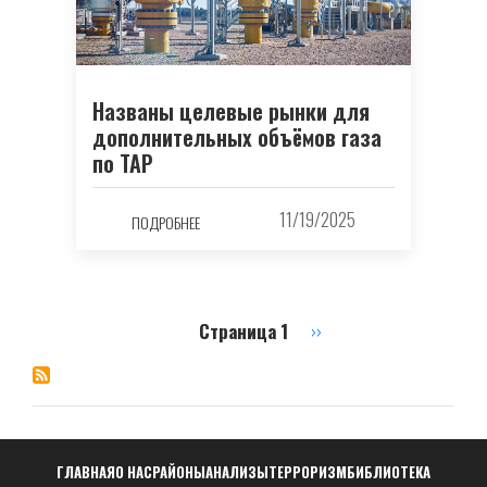
Названы целевые рынки для
дополнительных объёмов газа
по TAP
11/19/2025
ПОДРОБНЕЕ
Страница 1
Следующая
››
Нумерация
страница
страниц
Навигация
ГЛАВНАЯ
О НАС
РАЙОНЫ
АНАЛИЗЫ
ТЕРРОРИЗМ
БИБЛИОТЕКА