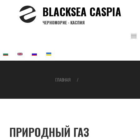
Перейти
BLACKSEA CASPIA
к
основному
ЧЕРНОМОРИЕ - КАСПИЯ
содержанию
ГЛАВНАЯ
Строка
навигации
ПРИРОДНЫЙ ГАЗ