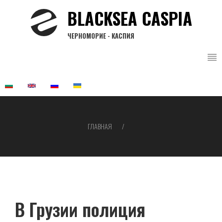
Перейти
BLACKSEA CASPIA
к
основному
ЧЕРНОМОРИЕ - КАСПИЯ
содержанию
ГЛАВНАЯ
Строка
навигации
В Грузии полиция