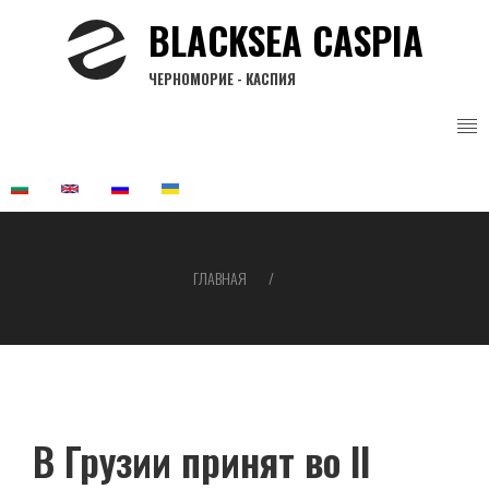
Перейти
BLACKSEA CASPIA
к
основному
ЧЕРНОМОРИЕ - КАСПИЯ
содержанию
ГЛАВНАЯ
Строка
навигации
В Грузии принят во ІІ