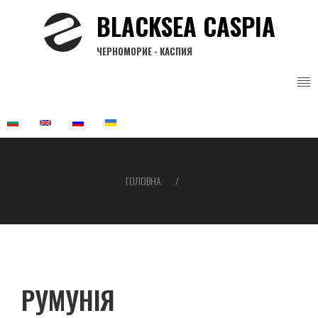
Перейти
BLACKSEA CASPIA
до
основного
ЧЕРНОМОРИЕ - КАСПИЯ
вмісту
ГОЛОВНА
Рядок
навіґації
РУМУНІЯ