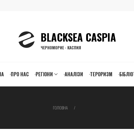
BLACKSEA CASPIA
ЧЕРНОМОРИЕ - КАСПИЯ
n
НА
ПРО НАС
РЕГІОНИ
АНАЛІЗИ
ТЕРОРИЗМ
БІБЛІО
igation
ГОЛОВНА