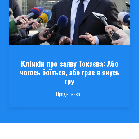
Клімкін про заяву Токаєва: Або
чогось боїться, або грає в якусь
гру
Продължава...