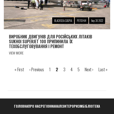
BLACKSEA-CASPIA
РЕГІОНИ
бер 30 2022
ВИРОБНИК ДВИГУНІВ ДЛЯ РОСІЙСЬКИХ ЛІТАКІВ
SUKHOI SUPERJET 100 ПРИПИНИЛА ЇХ
ТЕХОБСЛУГОВУВАННЯ І РЕМОНТ
VIEW MORE
Перша
« First
Попередня
‹ Previous
Сторінка
1
Сторінка
2
Сторінка
3
Сторінка
4
Сторінка
5
Наступна
Next ›
Остання
Last »
Розбивка
сторінка
сторінка
сторінка
сторінка
на
сторінки
Навигация
ГОЛОВНА
ПРО НАС
РЕГІОНИ
АНАЛІЗИ
ТЕРОРИЗМ
БІБЛІОТЕКА