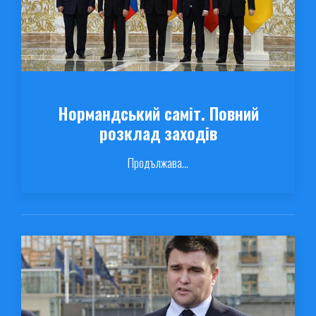
Нормандський саміт. Повний
розклад заходів
Продължава...