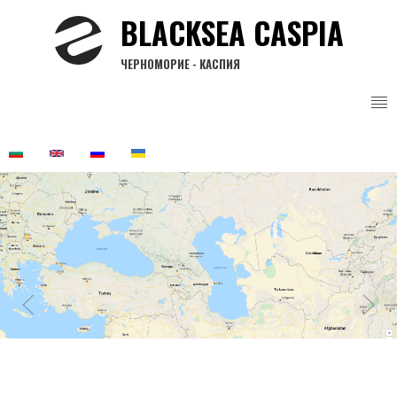
Перейти
BLACKSEA CASPIA
до
основного
ЧЕРНОМОРИЕ - КАСПИЯ
вмісту