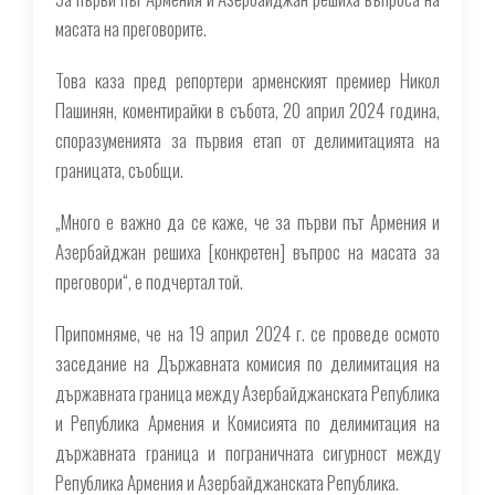
масата на преговорите.
Това каза пред репортери арменският премиер Никол
Пашинян, коментирайки в събота, 20 април 2024 година,
споразуменията за първия етап от делимитацията на
границата, съобщи.
„Много е важно да се каже, че за първи път Армения и
Азербайджан решиха [конкретен] въпрос на масата за
преговори“, е подчертал той.
Припомняме, че на 19 април 2024 г. се проведе осмото
заседание на Държавната комисия по делимитация на
държавната граница между Азербайджанската Република
и Република Армения и Комисията по делимитация на
държавната граница и пограничната сигурност между
Република Армения и Азербайджанската Република.