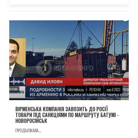
informator.ua
РЕГІОНИ
лис 8 2023
ВIРМЕНСЬКА КОМПАНIЯ ЗАВОЗИТЬ ДО РОСІЇ
ТОВАРИ ПIД САНКЦIЯМИ ПО МАРШРУТУ БАТУМI -
НОВОРОСIЙСЬК
ПРОДЪЛЖАВА...