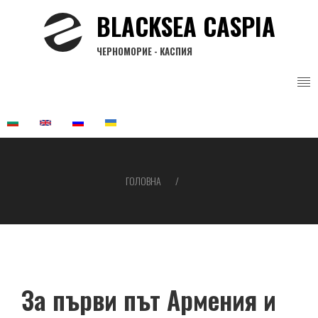
Перейти
BLACKSEA CASPIA
до
основного
ЧЕРНОМОРИЕ - КАСПИЯ
вмісту
ГОЛОВНА
Рядок
навіґації
За първи път Армения и