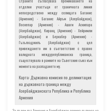
Страните съгласуваха преминаването на
отделни участъци от граничната линия
непосредствено между селищата Баганис
(Армения) - Баганис Айръм (Азербайджан),
Воскепар (Армения) - Ашаги Аскипара
(Азербайджан), Киранц (Армения) - Хейримли
(Азербайджан) и Беркабер (Армения) -
Гъзълхаджилъ (Азербайджан) с цел
привеждането им в съответствие с правно
валидната междурепубликанска граница,
съществувала в рамките на Съветския съюз към
момента на разпадането му.
Карта: Държавна комисия по делимитация
на държавната граница между
Азербайджанската Република и Република
Армения
За първи път Армения и Азербайджан решиха въпроса на