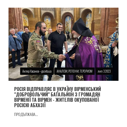
Акпер Хасанов – gazeta.ua
АНАЛІЗИ, РЕГІОНИ, ТЕРОРИЗМ
лип 3 2023
РОСІЯ ВІДПРАВЛЯЄ В УКРАЇНУ ВІРМЕНСЬКИЙ
"ДОБРОВОЛЬЧИЙ" БАТАЛЬЙОН З ГРОМАДЯН
ВІРМЕНІЇ ТА ВІРМЕН - ЖИТЕЛІВ ОКУПОВАНОЇ
РОСІЄЮ АБХАЗІЇ
ПРОДЪЛЖАВА...