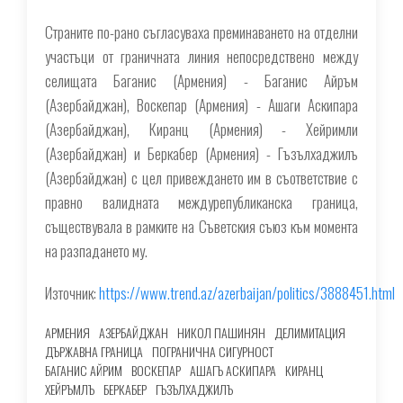
Страните по-рано съгласуваха преминаването на отделни
участъци от граничната линия непосредствено между
селищата Баганис (Армения) - Баганис Айръм
(Азербайджан), Воскепар (Армения) - Ашаги Аскипара
(Азербайджан), Киранц (Армения) - Хейримли
(Азербайджан) и Беркабер (Армения) - Гъзълхаджилъ
(Азербайджан) с цел привеждането им в съответствие с
правно валидната междурепубликанска граница,
съществувала в рамките на Съветския съюз към момента
на разпадането му.
Източник:
https://www.trend.az/azerbaijan/politics/3888451.html
АРМЕНИЯ
АЗЕРБАЙДЖАН
НИКОЛ ПАШИНЯН
ДЕЛИМИТАЦИЯ
ДЪРЖАВНА ГРАНИЦА
ПОГРАНИЧНА СИГУРНОСТ
БАГАНИС АЙРИМ
ВОСКЕПАР
АШАГЪ АСКИПАРА
КИРАНЦ
ХЕЙРЪМЛЪ
БЕРКАБЕР
ГЪЗЪЛХАДЖИЛЪ