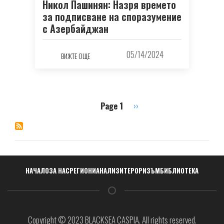
Никол Пашинян: Назря времето
за подписване на споразумение
с Азербайджан
05/14/2024
ВИЖТЕ ОЩЕ
Page 1
Next
››
Pagination
page
Навигация
НАЧАЛО
ЗА НАС
РЕГИОНИ
АНАЛИЗИ
ТЕРОРИЗЪМ
БИБЛИОТЕКА
Copyright © 2023 BLACKSEA CASPIA. All rights reserved.