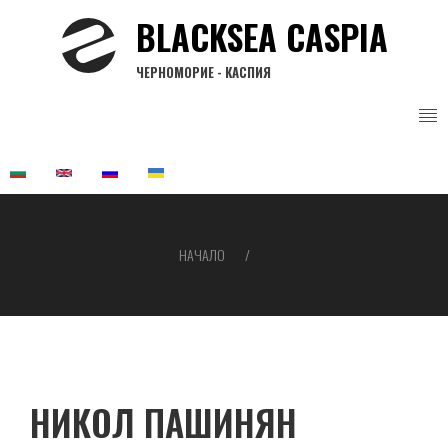
Премини
BLACKSEA CASPIA
към
основното
ЧЕРНОМОРИЕ - КАСПИЯ
съдържание
НАЧАЛО
Breadcrumb
НИКОЛ ПАШИНЯН