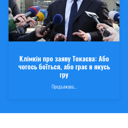
Клімкін про заяву Токаєва: Або
чогось боїться, або грає в якусь
гру
Продължава...