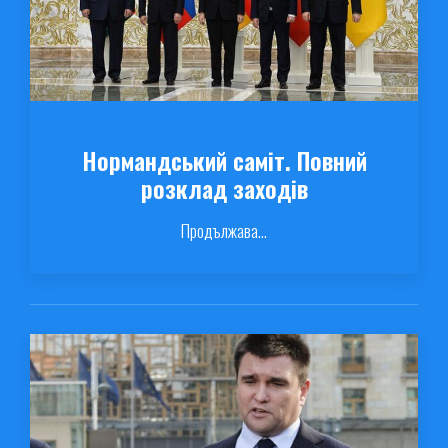
Нормандський саміт. Повний
розклад заходів
Продължава...