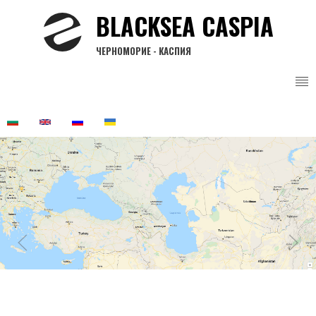
Перейти
BLACKSEA CASPIA
до
основного
ЧЕРНОМОРИЕ - КАСПИЯ
вмісту