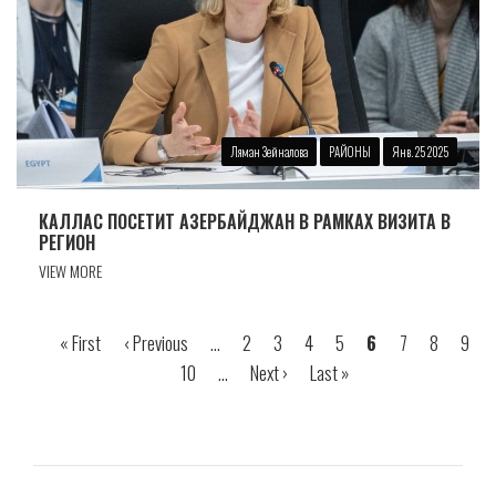
Ляман Зейналова
РАЙОНЫ
Янв. 25 2025
КАЛЛАС ПОСЕТИТ АЗЕРБАЙДЖАН В РАМКАХ ВИЗИТА В
РЕГИОН
VIEW MORE
Первая
« First
Предыдущая
‹ Previous
…
Страница
2
Страница
3
Страница
4
Страница
5
Страница
6
Страница
7
Страница
8
Стра
9
Нумерация
страница
страница
Страница
10
…
Следующая
Next ›
Последняя
Last »
страниц
страница
страница