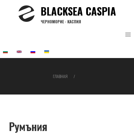
Перейти
BLACKSEA CASPIA
к
основному
ЧЕРНОМОРИЕ - КАСПИЯ
содержанию
ГЛАВНАЯ
Строка
навигации
Румъния