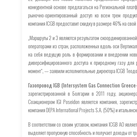
конкурентной основе предлагаться на Региональной платф
рыночно-ориентированный доступ ко всем трем продук
компания ICGB предоставит скидку в размере 46% на свой
„Маршруты 2 и 3 являются результатом скоординированной 
операторами из стран, расположенных вдоль оси Вертикаль
на себя ведущую роль в формировании и внедрении новы
диверсифицированного доступа к природному газу для р
момент“, — заявили исполнительные директора ICGB Теодо
Газопровод IGB (Intersystem Gas Connection Greece-
зарегистрированной в Болгарии в 2011 году, акционе
Соакционером IGI Poseidon является компания, зарегист
компания DEPA International Projects S.A. (50%) и итальянс
В соответствии со своим уставом, компания ICGB АО являе
выделяет пропускную способность и получает доходы от тр