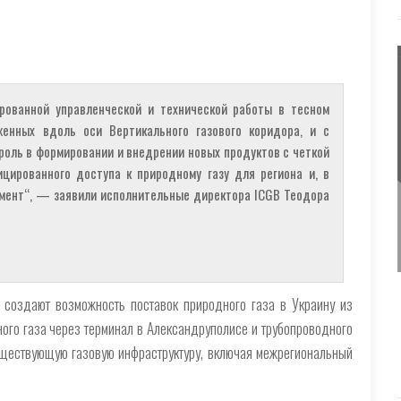
рованной управленческой и технической работы в тесном
женных вдоль оси Вертикального газового коридора, и с
роль в формировании и внедрении новых продуктов с четкой
цированного доступа к природному газу для региона и, в
омент“, — заявили исполнительные директора ICGB Теодора
 создают возможность поставок природного газа в Украину из
го газа через терминал в Александруполисе и трубопроводного
уществующую газовую инфраструктуру, включая межрегиональный