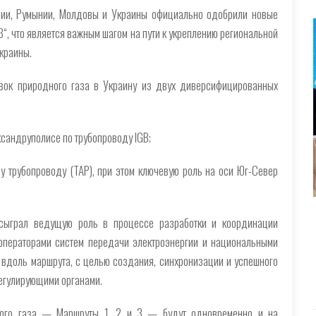
арии, Румынии, Молдовы и Украины официально одобрили новые
“, что является важным шагом на пути к укреплению региональной
краины.
вок природного газа в Украину из двух диверсифицированных
ксандруполисе по трубопроводу IGB;
у трубопроводу (TAP), при этом ключевую роль на оси Юг-Север
 сыграл ведущую роль в процессе разработки и координации
-операторами систем передачи электроэнергии и национальными
 вдоль маршрута, с целью создания, синхронизации и успешного
егулирующими органами.
ного газа — Маршруты 1, 2 и 3 — будут одновременно и на