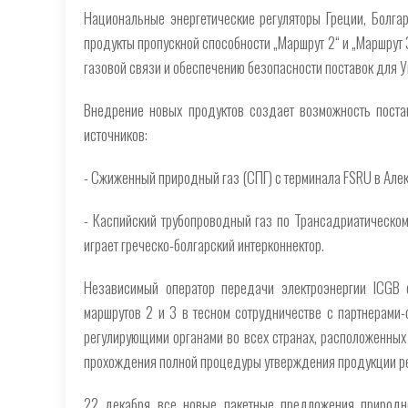
Национальные энергетические регуляторы Греции, Болг
продукты пропускной способности „Маршрут 2“ и „Маршрут 3
газовой связи и обеспечению безопасности поставок для У
Внедрение новых продуктов создает возможность поста
источников:
- Сжиженный природный газ (СПГ) с терминала FSRU в Але
- Каспийский трубопроводный газ по Трансадриатическом
играет греческо-болгарский интерконнектор.
Независимый оператор передачи электроэнергии ICGB
маршрутов 2 и 3 в тесном сотрудничестве с партнерами
регулирующими органами во всех странах, расположенных
прохождения полной процедуры утверждения продукции р
22 декабря все новые пакетные предложения природ