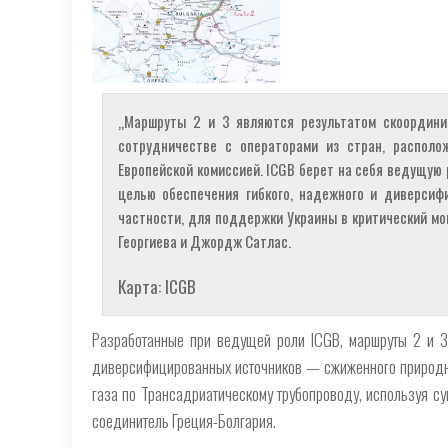
„Маршруты 2 и 3 являются результатом скоордини
сотрудничестве с операторами из стран, располо
Европейской комиссией. ICGB берет на себя ведущую 
целью обеспечения гибкого, надежного и диверсифи
частности, для поддержки Украины в критический м
Георгиева и Джордж Сатлас.
Карта: ICGB
Разработанные при ведущей роли ICGB, маршруты 2 и 3
диверсифицированных источников — сжиженного природно
газа по Трансадриатическому трубопроводу, используя с
соединитель Греция-Болгария.