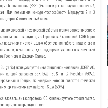
орме бронирования (RBP). Участники рынка получат прозрачный,
там. Для повышения конкурентоспособности Маршрутов 2 и 3
 стандартный ежемесячный тариф.
управленческой и технической работы в тесном сотрудничестве с
ного газового коридора, и с Европейской комиссией. ICGB берет
х продуктов с четкой целью обеспечения гибкого, надежного и
егиона и, в частности, для поддержки Украины в критический
ра Георгиева и Джордж Сатлас.
Bulgaria)
эксплуатируется инвестиционной компанией „ICGB“ АО,
рами которой являются БЭХ ЕАД (50%) и IGI Poseidon (50%).
рированная в Греции, акционерами которой являются греческая
кая энергетическая группа Edison S.p.A (50%).
тся владельцем газопровода IGB, финансирует его строительство,
анспортировки природного газа.