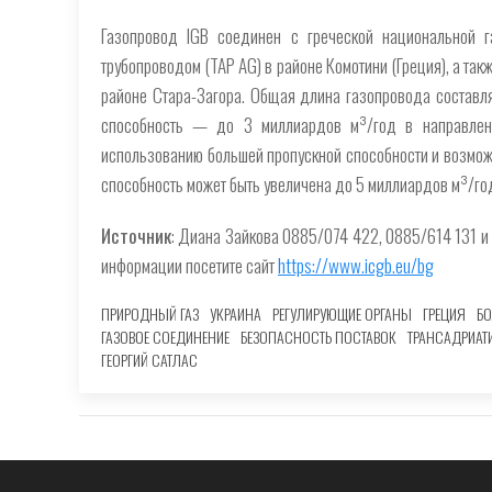
Газопровод IGB соединен с греческой национальной га
трубопроводом (TAP AG) в районе Комотини (Греция), а так
районе Стара-Загора. Общая длина газопровода составля
способность — до 3 миллиардов м³/год в направлени
использованию большей пропускной способности и возможн
способность может быть увеличена до 5 миллиардов м³/го
Источник
: Диана Зайкова 0885/074 422, 0885/614 131 
информации посетите сайт
https://www.icgb.eu/bg
ПРИРОДНЫЙ ГАЗ
УКРАИНА
РЕГУЛИРУЮЩИЕ ОРГАНЫ
ГРЕЦИЯ
БО
ГАЗОВОЕ СОЕДИНЕНИЕ
БЕЗОПАСНОСТЬ ПОСТАВОК
ТРАНСАДРИАТ
ГЕОРГИЙ САТЛАС