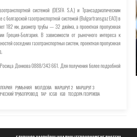
зотранспортной системой (DESFA S.A.) и Трансадриатическим
же с болгарской газотранспортной системой (Bulgartransgaz ЕАО) в
ет 182 км, диаметр трубы — 32 дюйма, а проектная пропускная
и Греция-Болгария. В зависимости от рыночного интереса к
остей соседних газотранспортных систем, проектная пропускная
д.
и Росица Донкова 0888/343 661. Для получения более подробной
ЛГАРИЯ
РУМЫНИЯ
МОЛДОВА
МАРШРУТ 2
МАРШРУТ 3
ИЧЕСКИЙ ТРУБОПРОВОД
TAP
ICGB
IGB
ТЕОДОРА ГЕОРГИЕВА