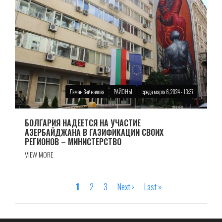
Ляман Зейналова
РАЙОНЫ
среда, марта 6, 2024 - 13:37
БОЛГАРИЯ НАДЕЕТСЯ НА УЧАСТИЕ
АЗЕРБАЙДЖАНА В ГАЗИФИКАЦИИ СВОИХ
РЕГИОНОВ – МИНИСТЕРСТВО
VIEW MORE
Страница
1
Страница
2
Страница
3
Следующая
Next ›
Последняя
Last »
Нумерация
страница
страница
страниц