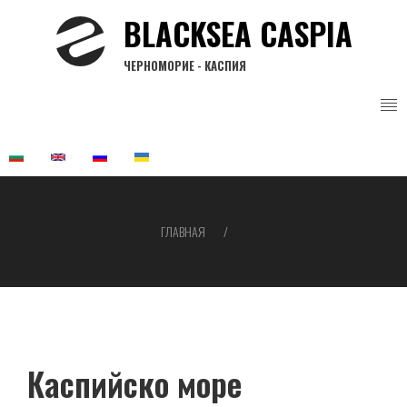
Перейти
BLACKSEA CASPIA
к
основному
ЧЕРНОМОРИЕ - КАСПИЯ
содержанию
ГЛАВНАЯ
Строка
навигации
Каспийско море