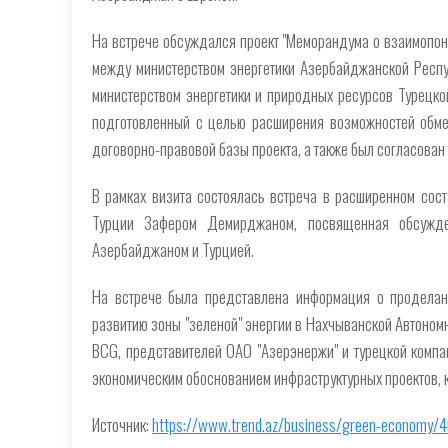
На встрече обсуждался проект "Меморандума о взаимопони
между министерством энергетики Азербайджанской Респуб
министерством энергетики и природных ресурсов Турецкой
подготовленный с целью расширения возможностей обме
договорно-правовой базы проекта, а также был согласован 
В рамках визита состоялась встреча в расширенном сост
Турции Зафером Демирджаном, посвященная обсужде
Азербайджаном и Турцией.
На встрече была представлена информация о проделан
развитию зоны "зеленой" энергии в Нахчыванской Автономн
BCG, представителей ОАО "Азерэнержи" и турецкой компа
экономическим обоснованием инфраструктурных проектов, к
Источник:
https://www.trend.az/business/green-economy/