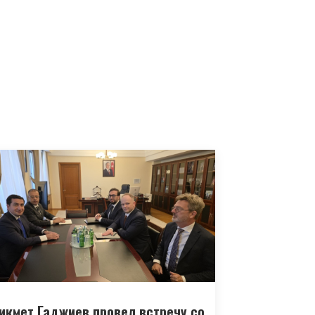
икмет Гаджиев провел встречу со