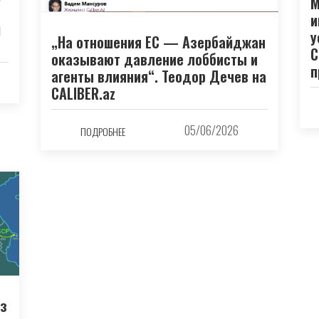
М
и
й
у
„На отношения ЕС — Азербайджан
С
оказывают давление лоббисты и
п
агенты влияния“. Теодор Дечев на
CALIBER.az
05/06/2026
ПОДРОБНЕЕ
из