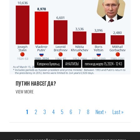
Катарина Бухольц
АНАЛИЗЫ
пятница, марта 15, 2024 - 12:43
ПУТИН НАВСЕГДА?
VIEW MORE
Страница
1
Страница
2
Страница
3
Страница
4
Страница
5
Страница
6
Страница
7
Страница
8
Следующая
Next ›
Последняя
Last »
Нумерация
страница
страница
страниц