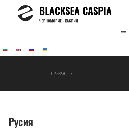
Перейти
BLACKSEA CASPIA
к
основному
ЧЕРНОМОРИЕ - КАСПИЯ
содержанию
ГЛАВНАЯ
Строка
навигации
Русия