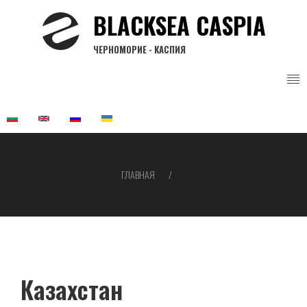
Перейти
BLACKSEA CASPIA
к
основному
ЧЕРНОМОРИЕ - КАСПИЯ
содержанию
ГЛАВНАЯ
Строка
навигации
Казахстан