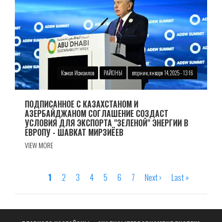
Камол Исмаилов
РАЙОНЫ
вторник, января 14, 2025 - 13:16
ПОДПИСАННОЕ С КАЗАХСТАНОМ И
АЗЕРБАЙДЖАНОМ СОГЛАШЕНИЕ СОЗДАСТ
УСЛОВИЯ ДЛЯ ЭКСПОРТА "ЗЕЛЕНОЙ" ЭНЕРГИИ В
ЕВРОПУ - ШАВКАТ МИРЗИЁЕВ
VIEW MORE
Страница
1
Страница
2
Страница
3
Страница
4
Страница
5
Страница
6
Страница
7
Следующая
Next ›
Последняя
Last »
Нумерация
страница
страница
страниц