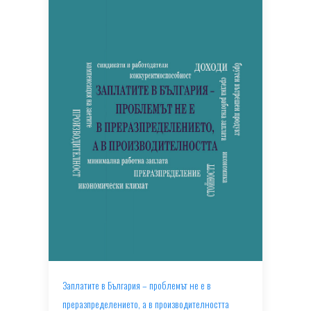
Заплатите в България – проблемът не е в
преразпределението, а в производителността