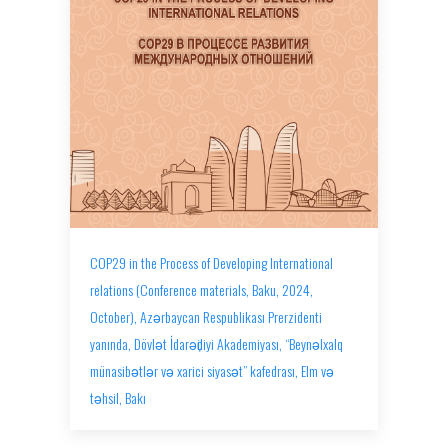
COP29 in the Process of Developing International
relations (Conference materials, Baku, 2024,
October), Azǝrbaycan Respublikası Prerzidenti
yanında, Dövlǝt İdarǝҫiliyi Akademiyası, “Beynǝlxalq
münasibǝtlǝr vǝ xarici siyasǝt” kafedrası, Elm vǝ
tǝhsil, Bakı