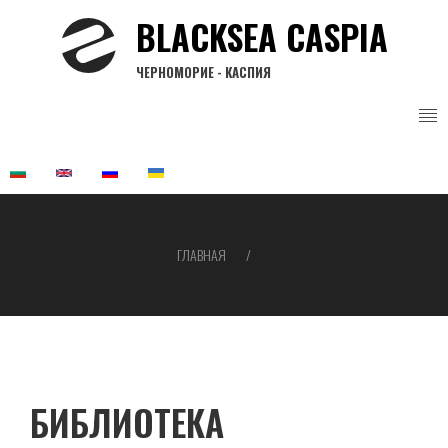
Перейти
BLACKSEA CASPIA
к
основному
ЧЕРНОМОРИЕ - КАСПИЯ
содержанию
ГЛАВНАЯ
Строка
навигации
БИБЛИОТЕКА