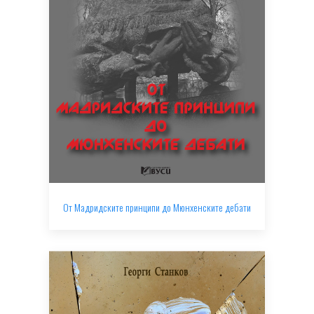
От Мадридските принципи до Мюнхенските дебати