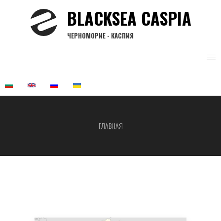
Перейти
BLACKSEA CASPIA
к
основному
ЧЕРНОМОРИЕ - КАСПИЯ
содержанию
ГЛАВНАЯ
Строка
навигации