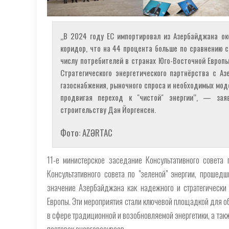
„В 2024 году ЕС импортировал из Азербайджана ок
коридор, что на 44 процента больше по сравнению с
числу потребителей в странах Юго-Восточной Европ
Стратегического энергетического партнёрства с А
газоснабжения, рыночного спроса и необходимых мод
продвигая переход к "чистой" энергии“, — зая
строительству Дан Йоргенсен.
Фото: AZƏRTAC
11-е министерское заседание Консультативного совета
Консультативного совета по "зеленой" энергии, прошед
значение Азербайджана как надежного и стратегически 
Европы. Эти мероприятия стали ключевой площадкой для о
в сфере традиционной и возобновляемой энергетики, а та
поставок энергоресурсов.