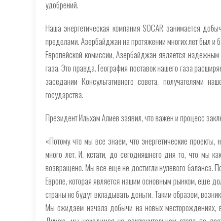
удобрений.
Наша энергетическая компания SOCAR занимается добыче
пределами. Азербайджан на протяжении многих лет был и б
Европейской комиссии, Азербайджан является надежным 
газа. Это правда. География поставок нашего газа расширя
заседании Консультативного совета, получателями наш
государства.
Президент Ильхам Алиев заявил, что важен и процесс закл
«Потому что мы все знаем, что энергетические проекты, н
много лет. И, кстати, до сегодняшнего дня то, что мы 
возвращено. Мы все еще не достигли нулевого баланса. По
Европе, которая является нашим основным рынком, еще долг
страны не будут вкладывать деньги. Таким образом, возни
Мы ожидаем начала добычи на новых месторождениях, в
Думаю, мы находимся на заключительном этапе по до