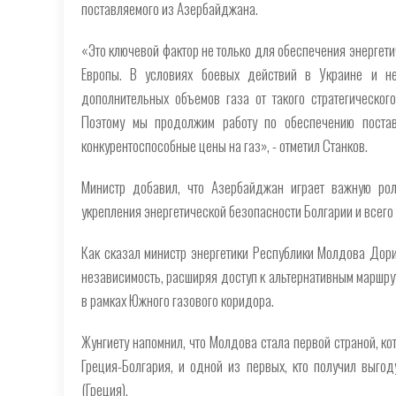
поставляемого из Азербайджана.
«Это ключевой фактор не только для обеспечения энергети
Европы. В условиях боевых действий в Украине и не
дополнительных объемов газа от такого стратегическог
Поэтому мы продолжим работу по обеспечению поставо
конкурентоспособные цены на газ», - отметил Станков.
Министр добавил, что Азербайджан играет важную рол
укрепления энергетической безопасности Болгарии и всего
Как сказал министр энергетики Республики Молдова Дорин
независимость, расширяя доступ к альтернативным маршрут
в рамках Южного газового коридора.
Жунгиету напомнил, что Молдова стала первой страной, ко
Греция-Болгария, и одной из первых, кто получил выго
(Греция).