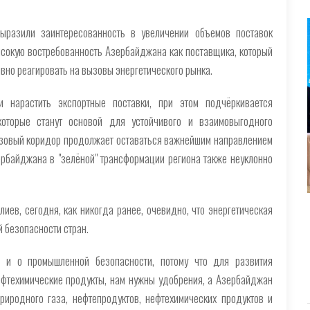
ыразили заинтересованность в увеличении объемов поставок
сокую востребованность Азербайджана как поставщика, который
ивно реагировать на вызовы энергетического рынка.
и нарастить экспортные поставки, при этом подчёркивается
которые станут основой для устойчивого и взаимовыгодного
газовый коридор продолжает оставаться важнейшим направлением
ербайджана в "зелёной" трансформации региона также неуклонно
иев, сегодня, как никогда ранее, очевидно, что энергетическая
 безопасности стран.
 и о промышленной безопасности, потому что для развития
фтехимические продукты, нам нужны удобрения, а Азербайджан
риродного газа, нефтепродуктов, нефтехимических продуктов и