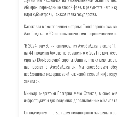
Абшерон, переходим ко второй фазе, в результате чего к
млрд кубометров», - сказал глава государства.
Как сказал в эксклюзивном интервью Trend европейский ко
Азербайджан и ЕС остаются ключевыми энергетическими па
"В 2024 году ЕС импортировал из Азербайджана около 11,
на 44 процента больше по сравнению с 2021 годом. Азер
странах Юго-Восточной Европы. Одна из наших главных з
партнёрства с Азербайджаном. Мы способствуем обс
необходимых модернизаций ключевой газовой инфраструк
заявил он.
Министр энергетики Болгарии Жечо Станков, в свою оче
инфраструктуры для получения дополнительных объемов г
Он подчеркнул, что Болгария неоднократно заявляла о св