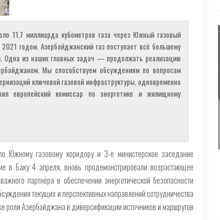
оло 11,7 миллиарда кубометров газа через Южный газовый
 2021 годом. Азербайджанский газ поступает всё большему
ы. Одна из наших главных задач — продолжать реализацию
зербайджаном. Мы способствуем обсуждениям по вопросам
ернизаций ключевой газовой инфраструктуры, одновременно
вил европейский комиссар по энергетике и жилищному
 по Южному газовому коридору и 3-е министерское заседание
шие в Баку 4 апреля, вновь продемонстрировали возрастающее
важного партнёра в обеспечении энергетической безопасности
бсуждения текущих и перспективных направлений сотрудничества
кже роли Азербайджана в диверсификации источников и маршрутов