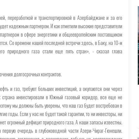
й, переработкой и транспортировкой в Азербайджане и за его
удет надежным партнером. И как отметили высокие представители
партнером в сфере энергетики и общеевропейским поставщиком
ется. Со времени нашей последней встречи здесь, в Баку, на 10-м
его природного газа стали еще пять стран», - сказал глава
ючения долгосрочных контрактов.
ефть и газ, требуют больших инвестиций, а окупаются они через
как страна инвестировали в Южный газовый коридор, все еще не
этому мы должны быть уверены, что наш газ будет востребован в
ие годы. Если у нас не будет такой гарантии, то ни инвесторы, ни
кнет огромный дефицит природного газа. А наши запасы известны.
 первую очередь в глубоководной части Азери-Чираг-Гюнешли.
стижению соглашения о расширении добычи на месторождении