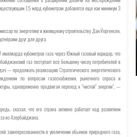
 существующим 1,5 млрд кубометрам добавятся еще как минимум 3
миссар по энергетике и жилищному строительству Дан Йоргенсен,
ртнёрами друг для друга.
7 миллиарда кубометров газа через Южный газовый коридор, что
байджанский газ поступает всё большему числу потребителей в
адач — продолжать реализацию Стратегического энергетического
уждениям по вопросам газоснабжения, рыночного спроса и
туры, одновременно продвигая переход к "чистой" энергии", —
редь, сказал, что его страна активно работает над развитием
аза из Азербайджана.
оей заинтересованности в увеличении объемов природного газа,