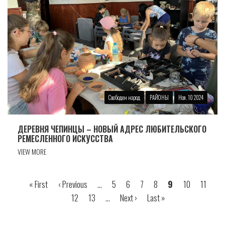
Свободен народ
РАЙОНЫ
Ноя. 10 2024
ДЕРЕВНЯ ЧЕПИНЦЫ – НОВЫЙ АДРЕС ЛЮБИТЕЛЬСКОГО
РЕМЕСЛЕННОГО ИСКУССТВА
VIEW MORE
Первая
« First
Предыдущая
‹ Previous
…
Страница
5
Страница
6
Страница
7
Страница
8
Страница
9
Страница
10
Страни
11
Ст
Нумерация
страница
страница
12
Страница
13
…
Следующая
Next ›
Последняя
Last »
страниц
страница
страница