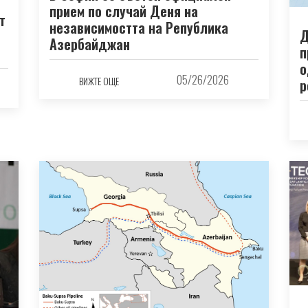
прием по случай Деня на
т
независимостта на Република
Д
Азербайджан
п
о
05/26/2026
ВИЖТЕ ОЩЕ
р