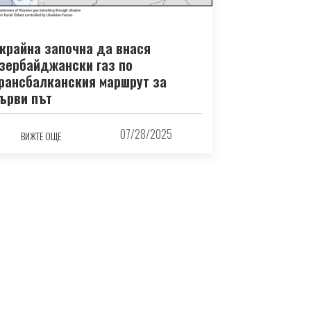
крайна започна да внася
зербайджански газ по
рансбалканския маршрут за
ърви път
07/28/2025
ВИЖТЕ ОЩЕ