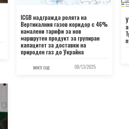
ICGB надгражда ролята на
У
н
Вертикалния газов коридор с 46%
а
намалени тарифи за нов
Т
маршрутен продукт за групиран
п
капацитет за доставки на
природен газ до Украйна
08/13/2025
ВИЖТЕ ОЩЕ