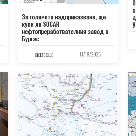
О
с
За голямото надприказване, ще
д
купи ли SOCAR
У
нефтопреработвателния завод в
Бургас
11/18/2025
ВИЖТЕ ОЩЕ