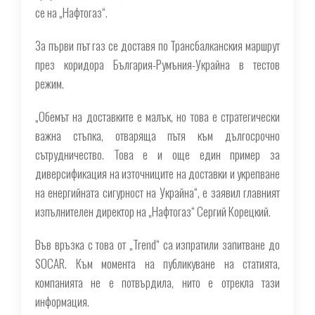
се на „Нафтогаз“.
За първи път газ се доставя по Трансбалканския маршрут
през коридора България-Румъния-Украйна в тестов
режим.
„Обемът на доставките е малък, но това е стратегически
важна стъпка, отваряща пътя към дългосрочно
сътрудничество. Това е и още един пример за
диверсификация на източниците на доставки и укрепване
на енергийната сигурност на Украйна“, е заявил главният
изпълнителен директор на „Нафтогаз“ Сергий Корецкий.
Във връзка с това от „Trend“ са изпратили запитване до
SOCAR. Към момента на публикуване на статията,
компанията не е потвърдила, нито е отрекла тази
информация.