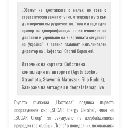
„Обемът на доставките е малък, но това е
стратегически важна стъпка, отваряща пътя към
дългосрочно сътрудничество. Това е и още един
пример за диверсификация на източниците на
доставки и укрепване на енергийната сигурност
на Украйна“, е заявил главният изпълнителен
директор на „Нафтогаз“ Сергий Корецкий.
Източник на картата: Собствена
компилация на авторите (Agata Łoskot-
Strachota, Sławomir Matuszak, Filip Rudnik),
базирана на entsog.eu и deepstatemap.live
Групата компании „Нафтогаз“ подписа първото
споразумение със „SOCAR Energy Ukraine“, член на
„SOCAR Group“, за закупуване на азербайджански
природен газ, съобщи „Trend“ в понеделник, позовавайки