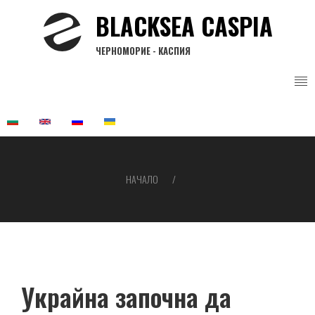
Премини
BLACKSEA CASPIA
към
основното
ЧЕРНОМОРИЕ - КАСПИЯ
съдържание
НАЧАЛО
Breadcrumb
Украйна започна да