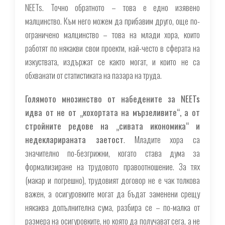
NEETs. Точно обратното – това е едно изявено
малцинство. Към него можем да прибавим друго, още по-
ограничено малцинство – това на млади хора, които
работят по някакви свои проекти, най-често в сферата на
изкуствата, издържат се както могат, и които не са
обхванати от статистиката на пазара на труда.
Голямото мнозинство от набедените за NEETs
идва от не от „кохортата на мързеливите“, а от
стройните редове на „сивата икономика“ и
недекларираната заетост
. Младите хора са
значително по-безгрижни, когато става дума за
формализиране на трудовото правоотношение. За тях
(макар и погрешно), трудовият договор не е чак толкова
важен, а осигуровките могат да бъдат заменени срещу
някаква допълнителна сума, разбира се – по-малка от
размера на осигуровките, но която да получават сега, а не