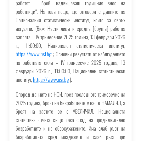
работят – брой, надвишаващ годишния внос на
работници
“. На това нещо, ще отговоря с данните на
Националния статистически институт, които са свръх
актуални. (Виж: Наети лица и средна [брутна] работна
заплата – IV тримесечие 2025 година, 13 февруари 2026
г., 11:00:00, Национален статистически институт,
https://www.nsi.bg
; Основни резултати от наблюдението
на работната сила – IV тримесечие 2025 година, 13
февруари 2026 г., 11:00:00, Национален статистически
институт,
https://www.nsi.bg
).
Според данните на НСИ, през последното тримесечие на
2025 година, броят на безработните у нас е НАМАЛЯЛ, а
броят на заетите се е УВЕЛИЧИЛ. Националната
статистика отчита също така спад на продължително
безработните и на обезкуражените. Има слаб ръст на
безработицата сред младежите и слаб ръст при