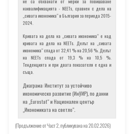
не са обхванати от мерки за повишаване
наквалификацията - NEETs, сравнен с дела на
„сивата икономика“ в България за периода 2015-
2024.
Кривата на дела на „сивата икономика“ е над
кривата на дела на NEETs. Делът на „сивата
икономика“ спада от 32,41 % на 20,56 %. Делът
на NEETs спада от 19,3 % на 10,5 %.
Тенденцията и при двата показателя е една и
съща.
Диаграма: Институт за устойчиво
икономическо развитие (ИнУИР), по данни
на „Eurostat“ и Национален център
„Икономиката на светло“.
(
Продължение от Част 2, публикувана на 20.02.2026
)