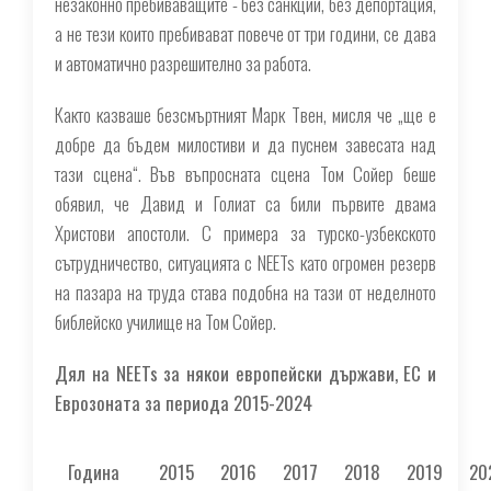
незаконно пребиваващите - без санкции, без депортация,
а не тези които пребивават повече от три години, се дава
и автоматично разрешително за работа.
Както казваше безсмъртният Марк Твен, мисля че „ще е
добре да бъдем милостиви и да пуснем завесата над
тази сцена“. Във въпросната сцена Том Сойер беше
обявил, че Давид и Голиат са били първите двама
Христови апостоли. С примера за турско-узбекското
сътрудничество, ситуацията с NEETs като огромен резерв
на пазара на труда става подобна на тази от неделното
библейско училище на Том Сойер.
Дял на NEETs за някои европейски държави, ЕС и
Еврозоната за периода 2015-2024
Година
2015
2016
2017
2018
2019
20