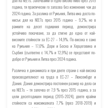
дял на NEETs. Започвайки от едно високо ниво през 2015
година, тя практически го запазва без изменение чак до
2024 година. За разлика от Румъния, Литва има доста по-
нисък дял на NEETs през 2015 година – 9,2%, но в
рамките на десет годишния период, демонстрира
устойчиво покачване, за да стигне до една от най-
високите стойности за ЕС-27 – 14,9%. По-висока е само
на Румъния – 17,0%. Дори и Босна и Херцеговина и
Сърбия (съответно с 14,7% и 12,9%) се представят по-
добре от Румъния и Литва през 2024 година.
Различна е динамиката и при двете страни с най-висока
производителност на труда в ЕС-27 – Люксембург и
Дания. Дания демонстрира постоянен размер на дела си
на NEETs – тя започва от 7,9 % през 2015 година, а за
цели десетгодишен период (2015-2024), двете крайни
стойности са максималната 7,7% (през 2018-2019) и