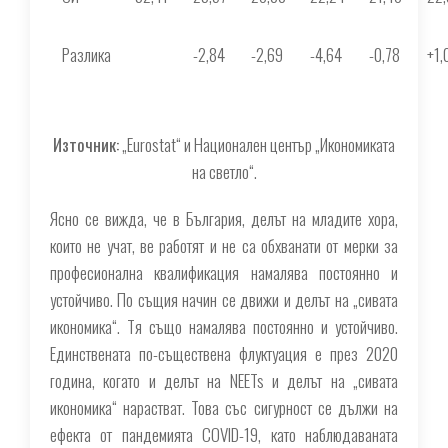
Разлика
-2,84
-2,69
-4,64
-0,78
+1,
Източник:
„Eurostat“ и Национален център „Икономиката
на светло“.
Ясно се вижда, че в България, делът на младите хора,
които не учат, ве работят и не са обхванати от мерки за
професионална квалификация намалява постоянно и
устойчиво. По същия начин се движи и делът на „сивата
икономика“. Тя също намалява постоянно и устойчиво.
Единствената по-съществена флуктуация е през 2020
година, когато и делът на NEETs и делът на „сивата
икономика“ нарастват. Това със сигурност се дължи на
ефекта от пандемията COVID-19, като наблюдаваната