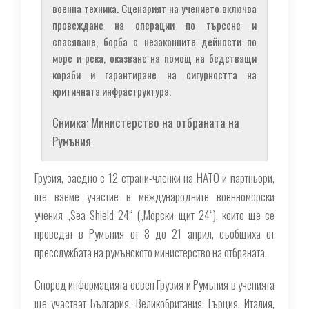
военна техника. Сценарият на учението включва
провеждане на операции по търсене и
спасяване, борба с незаконните дейности по
море и река, оказване на помощ на бедстващи
кораби и гарантиране на сигурността на
критичната инфраструктура.
Снимка: Министерство на отбраната на
Румъния
Грузия, заедно с 12 страни-членки на НАТО и партньори,
ще вземе участие в международните военноморски
учения „Sea Shield 24“ („Морски щит 24“), които ще се
проведат в Румъния от 8 до 21 април, съобщиха от
пресслужбата на румънското министерство на отбраната.
Според информацията освен Грузия и Румъния в ученията
ще участват България, Великобритания, Гърция, Италия,