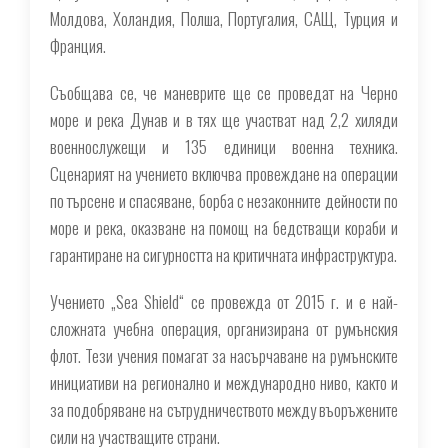
Молдова, Холандия, Полша, Португалия, САЩ, Турция и
Франция.
Съобщава се, че маневрите ще се проведат на Черно
море и река Дунав и в тях ще участват над 2,2 хиляди
военнослужещи и 135 единици военна техника.
Сценарият на учението включва провеждане на операции
по търсене и спасяване, борба с незаконните дейности по
море и река, оказване на помощ на бедстващи кораби и
гарантиране на сигурността на критичната инфраструктура.
Учението „Sea Shield“ се провежда от 2015 г. и е най-
сложната учебна операция, организирана от румънския
флот. Тези учения помагат за насърчаване на румънските
инициативи на регионално и международно ниво, както и
за подобряване на сътрудничеството между въоръжените
сили на участващите страни.