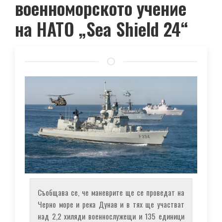
военноморското учение
на НАТО „Sea Shield 24“
Съобщава се, че маневрите ще се проведат на
Черно море и река Дунав и в тях ще участват
над 2,2 хиляди военнослужещи и 135 единици