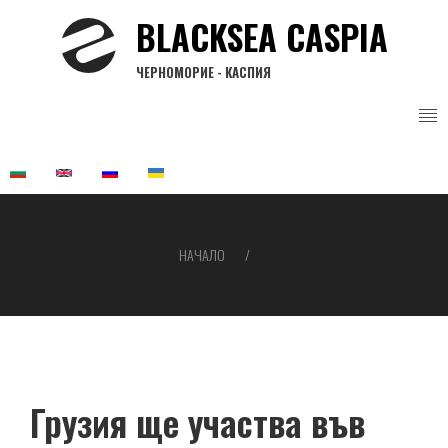
Премини
BLACKSEA CASPIA
към
основното
ЧЕРНОМОРИЕ - КАСПИЯ
съдържание
НАЧАЛО
Breadcrumb
Грузия ще участва във