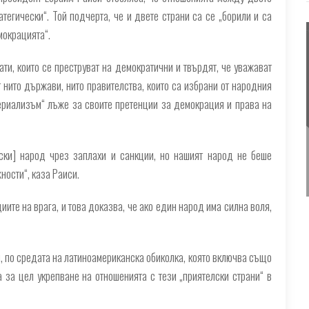
тегически“. Той подчерта, че и двете страни са се „борили и са
мокрацията“.
ти, които се преструват на демократични и твърдят, че уважават
 нито държави, нито правителства, които са избрани от народния
периализъм“ лъже за своите претенции за демокрация и права на
ски] народ чрез заплахи и санкции, но нашият народ не беше
ности“, каза Раиси.
ите на врага, и това доказва, че ако един народ има силна воля,
, по средата на латиноамериканска обиколка, която включва също
за цел укрепване на отношенията с тези „приятелски страни“ в