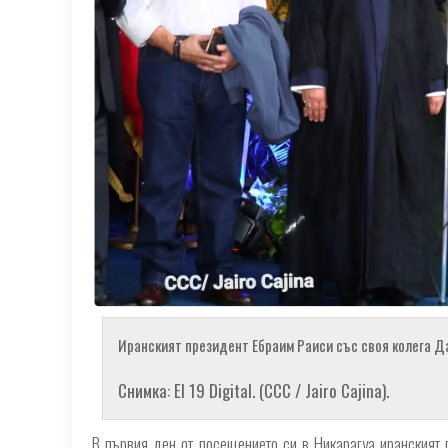
Иранският президент Ебраим Раиси със своя колега Да
Снимка: El 19 Digital. (CCC / Jairo Cajina).
В първия ден от посещението си в Никарагуа иранският 