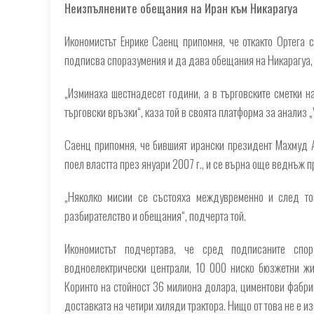
Неизпълнените обещания на Иран към Никарагуа
Икономистът Енрике Саенц припомня, че откакто Ортега 
подписва споразумения и да дава обещания на Никарагуа, 
„Изминаха шестнадесет години, а в търговските сметки 
търговски връзки“, каза той в своята платформа за анализ „
Саенц припомня, че бившият ирански президент Махмуд А
поел властта през януари 2007 г., и се върна още веднъж п
„Няколко мисии се състояха междувременно и след то
разбирателство и обещания“, подчерта той.
Икономистът подчертава, че сред подписаните сп
водноелектрически централи, 10 000 ниско бюзжетни ж
Коринто на стойност 36 милиона долара, циментови фабри
доставката на четири хиляди трактора. Нищо от това не е и