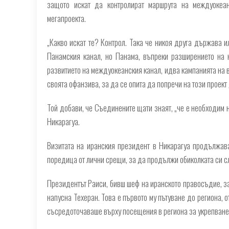
защото искат да контролират маршрута на междуокеа
мегапроекта.
„Какво искат те? Контрол. Така че никоя друга държава и
Панамския канал, но Панама, въпреки разширението на к
развитието на междуокеанския канал, идва кампанията на 
своята офанзива, за да се опита да попречи на този проект
Той добави, че Съединените щати знаят, „че е необходим н
Никарагуа.
Визитата на иранския президент в Никарагуа продължав
поредица от лични срещи, за да продължи обиколката си сл
Президентът Раиси, бивш шеф на иранското правосъдие, за
напусна Техеран. Това е първото му пътуване до региона, 
съсредоточаваше върху посещения в региона за укрепване 