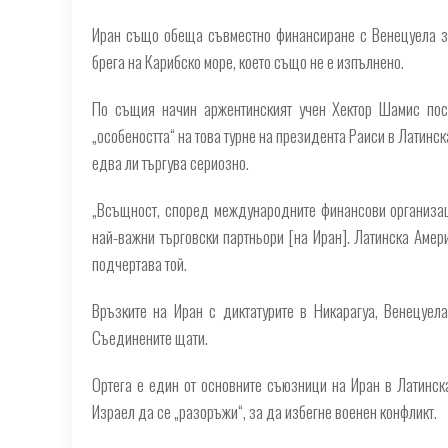
Иран също обеща съвместно финансиране с Венецуела з
брега на Карибско море, което също не е изпълнено.
По същия начин аржентинският учен Хектор Шамис посо
„особеността“ на това турне на президента Раиси в Латинск
едва ли търгува сериозно.
„Всъщност, според международните финансови организац
най-важни търговски партньори [на Иран]. Латинска Амер
подчертава той.
Връзките на Иран с диктатурите в Никарагуа, Венецуел
Съединените щати.
Ортега е един от основните съюзници на Иран в Латинск
Израел да се „разоръжи“, за да избегне военен конфликт.