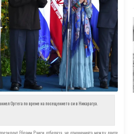
ниел Ортега по време на посещението си в Никарагуа.
президент Ебраим Раиси отбеляза, че отношенията между двете