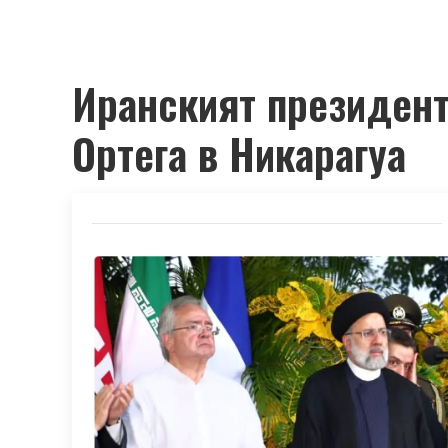
Иранският президен
Ортега в Никарагуа