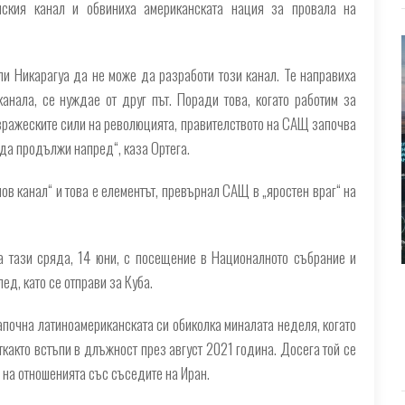
нския канал и обвиниха американската нация за провала на
ли Никарагуа да не може да разработи този канал. Те направиха
анала, се нуждае от друг път. Поради това, когато работим за
вражеските сили на революцията, правителството на САЩ започва
 да продължи напред“, каза Ортега.
ов канал“ и това е елементът, превърнал САЩ в „яростен враг“ на
а тази сряда, 14 юни, с посещение в Националното събрание и
ед, като се отправи за Куба.
почна латиноамериканската си обиколка миналата неделя, когато
откакто встъпи в длъжност през август 2021 година. Досега той се
на отношенията със съседите на Иран.