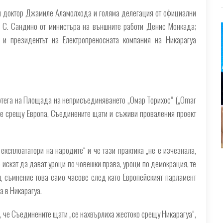
си доктор Джамиле Аламолхода и голяма делегация от официални
о С. Сандино от министъра на външните работи Денис Монкада;
 и президентът на Електропреносната компания на Никарагуа
ртега на Площада на неприсъединяването „Омар Торихос“ („Omar
еше срещу Европа, Съединените щати и съживи проваления проект
експлоататори на народите“ и че тази практика „не е изчезнала,
е искат да дават уроци по човешки права, уроци по демокрация, те
д съмнение това само часове след като Европейският парламент
а в Никарагуа.
, че Съединените щати „се нахвърлиха жестоко срещу Никарагуа“,