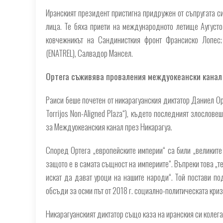
Иранският президент пристигна придружен от съпругата 
лица. Те бяха приети на международното летище Аугуст
ковчежникът на Сандинисткия фронт Франсиско Лопес;
(ENATREL), Салвадор Мансел.
Ортега съживява проваления междуокеански канал
Раиси беше почетен от никарагуанския диктатор Даниел О
Torrijos Non-Aligned Plaza“), където последният злослов
за Междуокеанския канал през Никарагуа.
Според Ортега „европейските империи“ са били „великите 
защото е в самата същност на империите“. Въпреки това „т
искат да дават уроци на нашите народи“. Той постави по
обсъди за осми път от 2018 г. социално-политическата криз
Никарагуанският диктатор също каза на иранския си колега