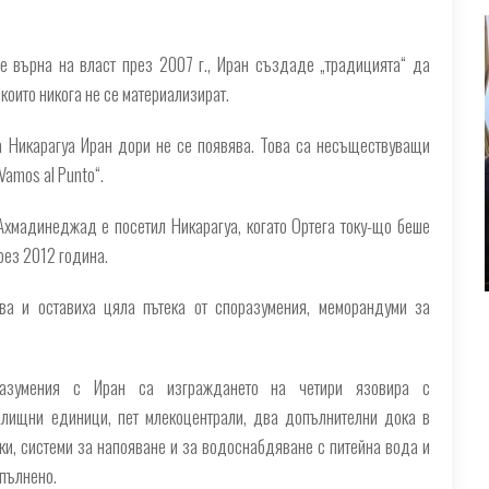
се върна на власт през 2007 г., Иран създаде „традицията“ да
които никога не се материализират.
на Никарагуа Иран дори не се появява. Това са несъществуващи
Vamos al Punto“.
хмадинеджад е посетил Никарагуа, когато Ортега току-що беше
рез 2012 година.
ва и оставиха цяла пътека от споразумения, меморандуми за
оразумения с Иран са изграждането на четири язовира с
илищни единици, пет млекоцентрали, два допълнителни дока в
ки, системи за напояване и за водоснабдяване с питейна вода и
зпълнено.