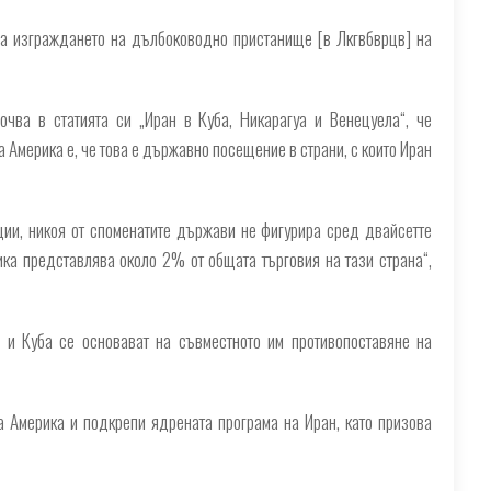
а изграждането на дълбоководно пристанище [в Лкгвбврцв] на
чва в статията си „Иран в Куба, Никарагуа и Венецуела“, че
а Америка е, че това е държавно посещение в страни, с които Иран
ии, никоя от споменатите държави не фигурира сред двайсетте
ика представлява около 2% от общата търговия на тази страна“,
а и Куба се основават на съвместното им противопоставяне на
а Америка и подкрепи ядрената програма на Иран, като призова