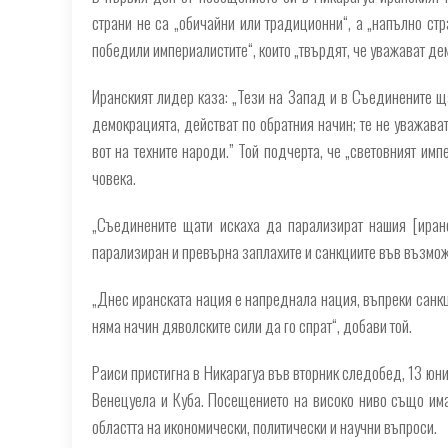
страни не са „обичайни или традиционни“, а „напълно стра
победили империалистите“, които „твърдят, че уважават де
Иранският лидер каза: „Тези на Запад и в Съединените ща
демокрацията, действат по обратния начин; те не уважават
вот на техните народи.” Той подчерта, че „световният им
човека.
„Съединените щати искаха да парализират нашия [иран
парализиран и превърна заплахите и санкциите във възмож
„Днес иранската нация е напреднала нация, въпреки санкци
няма начин дяволските сили да го спрат“, добави той.
Раиси пристигна в Никарагуа във вторник следобед, 13 юни
Венецуела и Куба. Посещението на високо ниво също има 
областта на икономически, политически и научни въпроси.