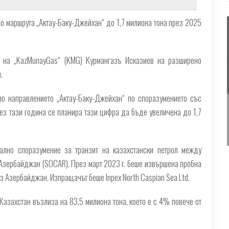
по маршрута „Актау-Баку-Джейхан“ до 1,7 милиона тона през 2025
а на „KazMunayGas“ (KMG) Курмангазъ Исказиев на разширено
.
по направлението „Актау-Баку-Джейхан“ по споразумението със
ез тази година се планира тази цифра да бъде увеличена до 1,7
ално споразумение за транзит на казахстански петрол между
Азербайджан (SOCAR). През март 2023 г. беше извършена пробна
з Азербайджан. Изпращачът беше Inpex North Caspian Sea Ltd.
Казахстан възлиза на 83,5 милиона тона, което е с 4% повече от