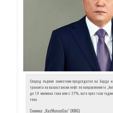
Според първия заместник-председател на борда на
транзита на казахстански нефт по направлението „Ак
до 1,4 милиона тона или с 27%, като през тази годи
тона.
Снимка: „KazMunayGas“ (KMG)