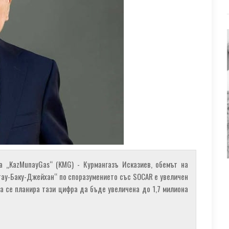
 „KazMunayGas“ (KMG) - Курмангазъ Исказиев, обемът на
тау-Баку-Джейхан“ по споразумението със SOCAR е увеличен
на се планира тази цифра да бъде увеличена до 1,7 милиона