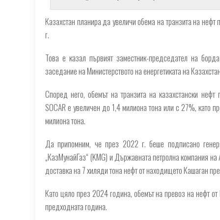
Казахстан планира да увеличи обема на транзита на нефт 
г.
Това е казал първият заместник-председател на борд
заседание на Министерството на енергетиката на Казахстан
Според него, обемът на транзита на казахстански нефт 
SOCAR е увеличен до 1,4 милиона тона или с 27%, като пр
милиона тона.
Да припомним, че през 2022 г. беше подписано генер
„КазМунайГаз“ (KMG) и Държавната петролна компания на 
доставка на 7 хиляди тона нефт от находището Кашаган пре
Като цяло през 2024 година, обемът на превоз на нефт от 
предходната година.