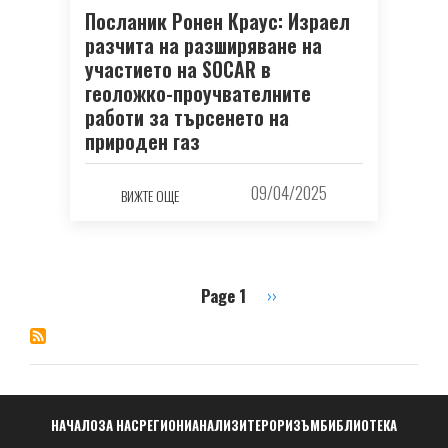
Посланик Ронен Краус: Израел
разчита на разширяване на
участието на SOCAR в
геоложко-проучвателните
работи за търсенето на
природен газ
09/04/2025
ВИЖТЕ ОЩЕ
Page 1
Next
››
Pagination
page
Навигация
НАЧАЛО
ЗА НАС
РЕГИОНИ
АНАЛИЗИ
ТЕРОРИЗЪМ
БИБЛИОТЕКА