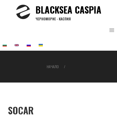
Премини
BLACKSEA CASPIA
към
основното
ЧЕРНОМОРИЕ - КАСПИЯ
съдържание
НАЧАЛО
Breadcrumb
SOCAR