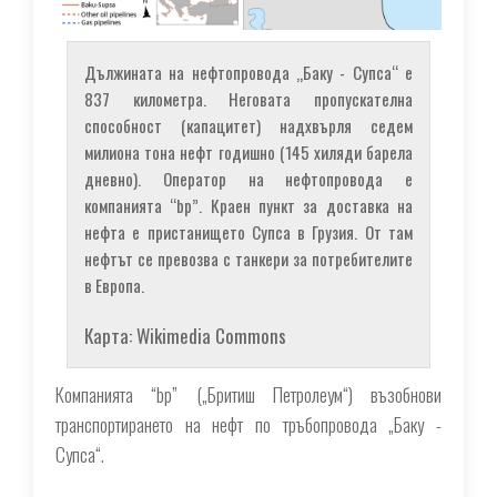
Дължината на нефтопровода „Баку - Супса“ е
837 километра. Неговата пропускателна
способност (капацитет) надхвърля седем
милиона тона нефт годишно (145 хиляди барела
дневно). Оператор на нефтопровода е
компанията “bp”. Краен пункт за доставка на
нефта е пристанището Супса в Грузия. От там
нефтът се превозва с танкери за потребителите
в Европа.
Карта: Wikimedia Commons
Компанията “bp” („Бритиш Петролеум“) възобнови
транспортирането на нефт по тръбопровода „Баку -
Супса“.