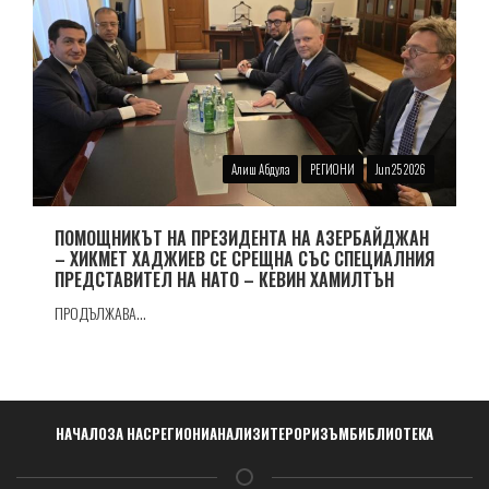
Алиш Абдула
РЕГИОНИ
Jun 25 2026
ПОМОЩНИКЪТ НА ПРЕЗИДЕНТА НА АЗЕРБАЙДЖАН
– ХИКМЕТ ХАДЖИЕВ СЕ СРЕЩНА СЪС СПЕЦИАЛНИЯ
ПРЕДСТАВИТЕЛ НА НАТО – КЕВИН ХАМИЛТЪН
ПРОДЪЛЖАВА...
Навигация
НАЧАЛО
ЗА НАС
РЕГИОНИ
АНАЛИЗИ
ТЕРОРИЗЪМ
БИБЛИОТЕКА