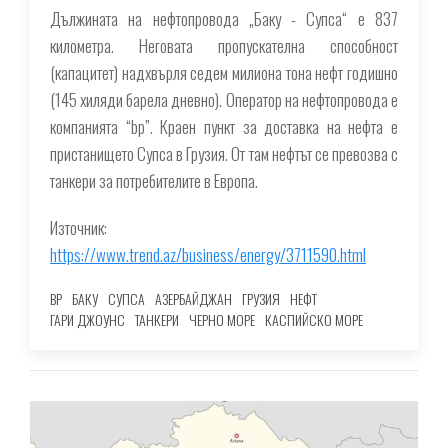
Дължината на нефтопровода „Баку - Супса“ е 837
километра. Неговата пропускателна способност
(капацитет) надхвърля седем милиона тона нефт годишно
(145 хиляди барела дневно). Оператор на нефтопровода е
компанията “bp”. Краен пункт за доставка на нефта е
пристанището Супса в Грузия. От там нефтът се превозва с
танкери за потребителите в Европа.
Източник:
https://www.trend.az/business/energy/3711590.html
BP
БАКУ
СУПСА
АЗЕРБАЙДЖАН
ГРУЗИЯ
НЕФТ
ГАРИ ДЖОУНС
ТАНКЕРИ
ЧЕРНО МОРЕ
КАСПИЙСКО МОРЕ