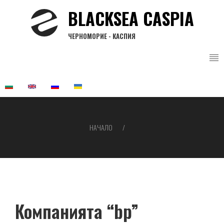
Премини
BLACKSEA CASPIA
към
основното
ЧЕРНОМОРИЕ - КАСПИЯ
съдържание
НАЧАЛО
Breadcrumb
Компанията “bp”