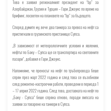
Това е заявил регионалният президент на “bp” за
Азербайджан, Грузия и Турция – Гари Джоунс по време на
брифинг, посветен на плановете на “bp” за бъдещето.
Според думите му, вече два танкера за превоз на нефт са
пристигнали в грузинското пристанище Супса.
„В зависимост от метеорологичните условия и явления,
нефтът по Баку – Супса ще се транспортира на световните
пазари“, добавил е Гари Джоунс.
Напомняме, че преносът на нефт по тръбопровода беше
спрян през март 2022 година и след това се възобнови
след ремонтно-настроечни работи, проведени в периода 1
– 17 април 2022 година. След това, доставката на нефт по
„Баку - Супса“ беше спряна отново, поради липсата на
заявки за товарене на танкери в Супса.