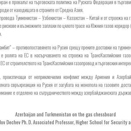
иран е провалът на търговската политика на Руската Федерация в търгов
ороди от находищата в страните от Средна Азия.
опровода Тукменистан – Узбекистан – Казахстан – Китай и от строежа на 
 рискове и възможните заплахи по цялото трасе на Южния газов коридор (
.
амбит” – противопоставянето на Русия срещу преките доставки на туркмен
 е ролята на ЕС в насърчаването на строежа на ТрансКаспийския газо
ЕС от строителството на ТрансКаспийския газопровод и търговския интерес 
, произтичащи от неприключилия конфликт между Армения и Азербай
лната свръхреакция на Русия от загубата на монопола на газовите доста
нимание е отделено на сътрудничеството между азербайджанската държа
Azerbaijan and Turkmenistan on the gas chessboard
ov Dechev Ph. D. Associated Professor, Higher School for Security