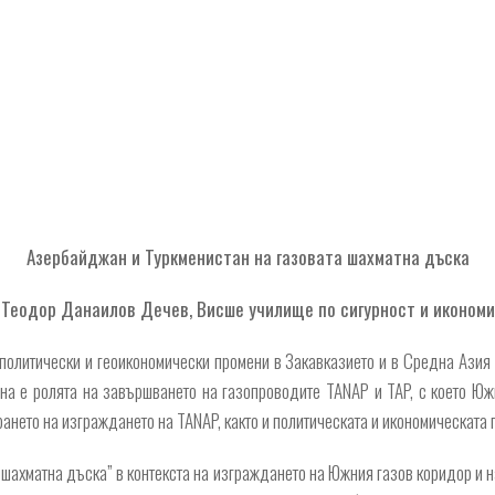
Азербайджан и Туркменистан на газовата шахматна дъска
 Теодор Данаилов Дечев, Висше училище по сигурност и икономи
политически и геоикономически промени в Закавказието и в Средна Азия 
на е ролята на завършването на газопроводите TANAP и TAP, с което Южн
нето на изграждането на TANAP, както и политическата и икономическата п
 шахматна дъска” в контекста на изграждането на Южния газов коридор и 