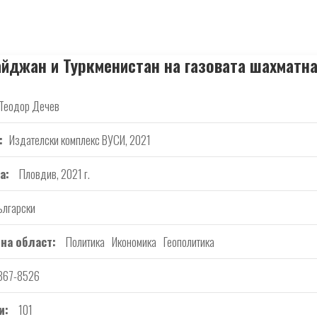
йджан и Туркменистан на газовата шахматн
Теодор Дечев
Издателски комплекс ВУСИ, 2021
а
Пловдив, 2021 г.
ългарски
на област
Политика
Икономика
Геополитика
367-8526
и
101