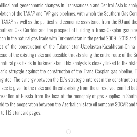
itical and geoeconomic changes in Transcaucasia and Central Asia is analys
etion of the TANAP and TAP gas pipelines, with which the Southern Gas Corrido
of TANAP, as well as the political and economic assistance from the EU and the
outhern Gas Corridor and the prospect of building a Trans-Caspian gas pipe
eration in the natural gas trade with Turkmenistan in the period 2009 - 2019 a
ect of the construction of the Tukmenistan-Uzbekistan-Kazakhstan-China 
sue of the existing risks and possible threats along the entire route of the So
e natural gas fields in Turkmenistan. This analysis is closely linked to the his
ran's struggle against the construction of the Trans-Caspian gas pipeline. T
hlighted. The synergy between the EU's strategic interest in the construction 
 place is given to the risks and threats arising from the unresolved conflic
rreaction of Russia from the loss of the monopoly of gas supplies in Sout
n paid to the cooperation between the Azerbaijani state oil company SOCAR a
to 112 standard pages.