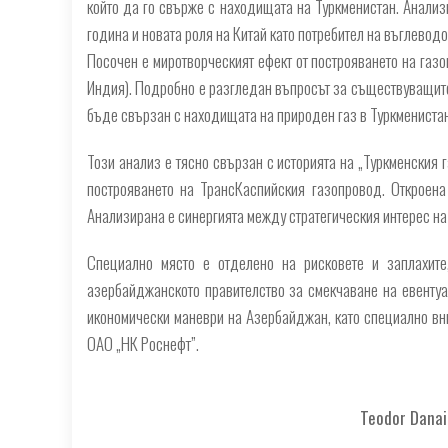
който да го свърже с находищата на Туркменистан. Анализ
година и новата роля на Китай като потребител на въглевод
Посочен е миротворческият ефект от построяването на газ
Индия). Подробно е разгледан въпросът за съществуващите
бъде свързан с находищата на природен газ в Туркменистан
Този анализ е тясно свързан с историята на „Туркменския г
построяването на ТрансКаспийския газопровод. Откроена
Анализирана е синергията между стратегическия интерес на 
Специално място е отделено на рисковете и заплахите
азербайджанското правителство за смекчаване на евентуа
икономически маневри на Азербайджан, като специално в
ОАО „НК Роснефт”.
Teodor Danail