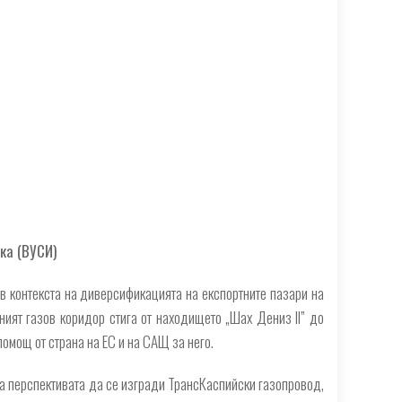
ка (ВУСИ)
в контекста на диверсификацията на експортните пазари на
ият газов коридор стига от находището „Шах Дениз ІІ” до
омощ от страна на ЕС и на САЩ за него.
на перспективата да се изгради ТрансКаспийски газопровод,