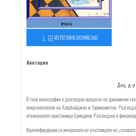
ИЗТЕГЛЯНЕ/DOWNLOAD
Анотация
Доц. д-р
В тази монография е разгледан процесът на динамични гео
енергоносители на Азербайджан и Туркменистан. Разгледа
италианското пристанище Бриндизи. Разгледано е финансира
Идентифицирани са интересите на участниците на „газовата