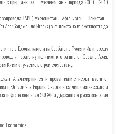
ията с природен газ с Туркменистан в периода 2009 – 2019
газопровода TAPI (Туркменистан – Афганистан – Пакистан –
от Азербайджан до Италия) в контекста на възможността да
ски газ в Европа, както и на борбата на Русия и Иран срещу
провод и новата му политика в страните от Средна Азия.
на Китай от участие в строителството му.
джан. Анализирани са и превантивните мерки, взети от
вки в Югоизточна Европа. Очертани са дипломатическите и
вна нефтена компания SOCAR и държавната руска компания
 and Economics