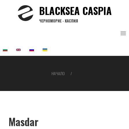
Премини
BLACKSEA CASPIA
към
основното
ЧЕРНОМОРИЕ - КАСПИЯ
съдържание
НАЧАЛО
Breadcrumb
Masdar