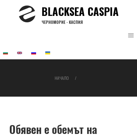
Премини
BLACKSEA CASPIA
към
основното
ЧЕРНОМОРИЕ - КАСПИЯ
съдържание
НАЧАЛО
Breadcrumb
Обявен е обемът на