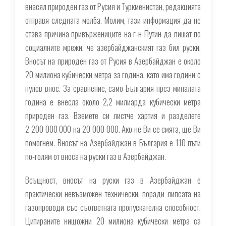
внасял природен газ от Русия и Туркменистан, редакцията
отправя следната молба. Молим, тази информация да не
става причина привържениците на г-н Путин да пишат по
социалните мрежи, че азербайджанският газ бил руски.
Вносът на природен газ от Русия в Азербайджан е около
20 милиона кубически метра за година, като има години с
нулев внос. За сравнение, само България през миналата
година е внесла около 2,2 милиарда кубически метра
природен газ. Вземете си листче хартия и разделете
2 200 000 000 на 20 000 000. Ако не Ви се смята, ще Ви
помогнем. Вносът на Азербайджан в България е 110 пъти
по-голям от вноса на руски газ в Азербайджан.
Всъщност, вносът на руски газ в Азербайджан е
практически невъзможен технически, поради липсата на
газопроводи със съответната пропускателна способност.
Цитираните нищожни 20 милиона кубически метра са