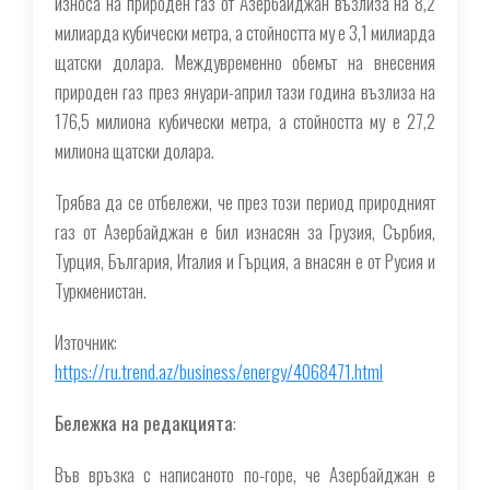
износа на природен газ от Азербайджан възлиза на 8,2
милиарда кубически метра, а стойността му е 3,1 милиарда
щатски долара. Междувременно обемът на внесения
природен газ през януари-април тази година възлиза на
176,5 милиона кубически метра, а стойността му е 27,2
милиона щатски долара.
Трябва да се отбележи, че през този период природният
газ от Азербайджан е бил изнасян за Грузия, Сърбия,
Турция, България, Италия и Гърция, а внасян е от Русия и
Туркменистан.
Източник:
https://ru.trend.az/business/energy/4068471.html
Бележка на редакцията
:
Във връзка с написаното по-горе, че Азербайджан е