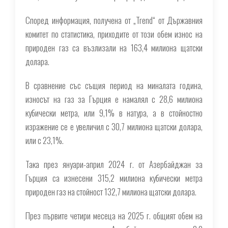
Според информация, получена от „Trend“ от Държавния
комитет по статистика, приходите от този обем износ на
природен газ са възлизали на 163,4 милиона щатски
долара.
В сравнение със същия период на миналата година,
износът на газ за Гърция е намалял с 28,6 милиона
кубически метра, или 9,1% в натура, а в стойностно
изражение се е увеличил с 30,7 милиона щатски долара,
или с 23,1%.
Така през януари-април 2024 г. от Азербайджан за
Гърция са изнесени 315,2 милиона кубически метра
природен газ на стойност 132,7 милиона щатски долара.
През първите четири месеца на 2025 г. общият обем на