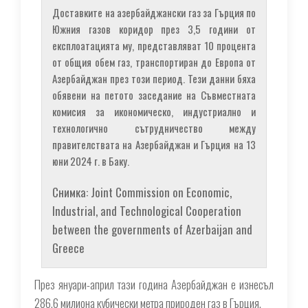
Доставките на азербайджански газ за Гърция по
Южния газов коридор през 3,5 години от
експлоатацията му, представляват 10 процента
от общия обем газ, транспортиран до Европа от
Азербайджан през този период. Тези данни бяха
обявени на петото заседание на Съвместната
комисия за икономическо, индустриално и
технологично сътрудничество между
правителствата на Азербайджан и Гърция на 13
юни 2024 г. в Баку.
Снимка: Joint Commission on Economic,
Industrial, and Technological Cooperation
between the governments of Azerbaijan and
Greece
През януари-април тази година Азербайджан е изнесъл
286,6 милиона кубически метра природен газ в Гърция.