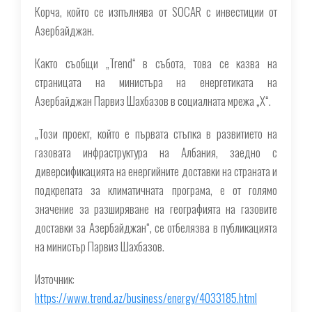
Корча, който се изпълнява от SOCAR с инвестиции от
Азербайджан.
Както съобщи „Trend“ в събота, това се казва на
страницата на министъра на енергетиката на
Азербайджан Парвиз Шахбазов в социалната мрежа „Х“.
„Този ​​проект, който е първата стъпка в развитието на
газовата инфраструктура на Албания, заедно с
диверсификацията на енергийните доставки на страната и
подкрепата за климатичната програма, е от голямо
значение за разширяване на географията на газовите
доставки за Азербайджан“, се отбелязва в публикацията
на министър Парвиз Шахбазов.
Източник:
https://www.trend.az/business/energy/4033185.html