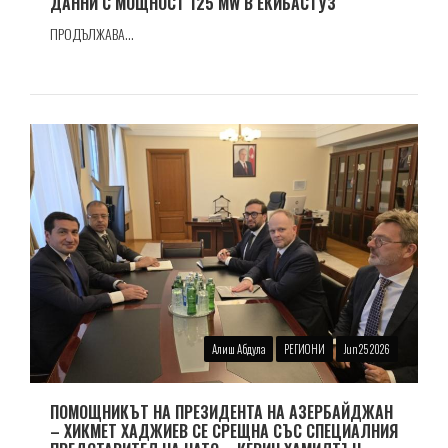
ДАННИ С МОЩНОСТ 125 MW В ЕКИБАСТУЗ
ПРОДЪЛЖАВА...
Алиш Абдула
РЕГИОНИ
Jun 25 2026
ПОМОЩНИКЪТ НА ПРЕЗИДЕНТА НА АЗЕРБАЙДЖАН
– ХИКМЕТ ХАДЖИЕВ СЕ СРЕЩНА СЪС СПЕЦИАЛНИЯ