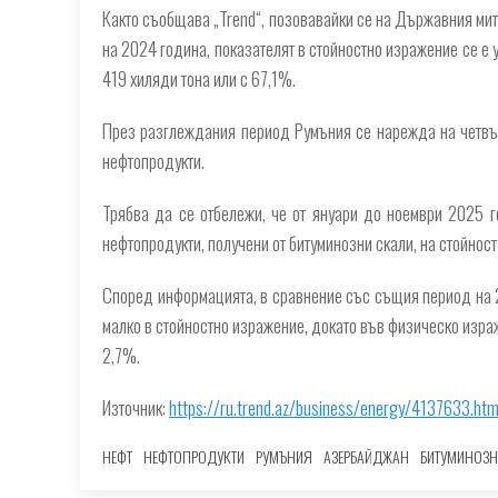
Както съобщава „Trend“, позовавайки се на Държавния ми
на 2024 година, показателят в стойностно изражение се е 
419 хиляди тона или с 67,1%.
През разглеждания период Румъния се нарежда на четвър
нефтопродукти.
Трябва да се отбележи, че от януари до ноември 2025 г
нефтопродукти, получени от битуминозни скали, на стойност
Според информацията, в сравнение със същия период на 2
малко в стойностно изражение, докато във физическо израж
2,7%.
Източник:
https://ru.trend.az/business/energy/4137633.htm
НЕФТ
НЕФТОПРОДУКТИ
РУМЪНИЯ
АЗЕРБАЙДЖАН
БИТУМИНОЗН