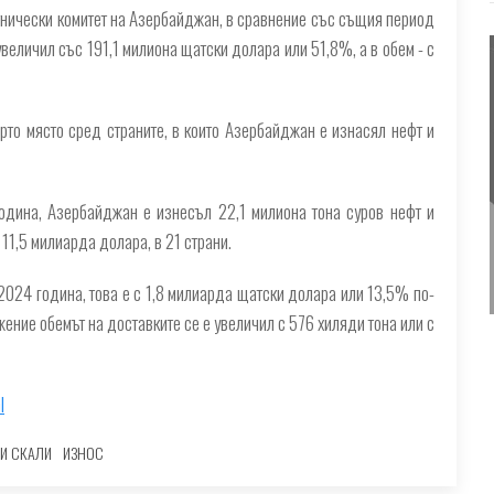
тнически комитет на Азербайджан, в сравнение със същия период
увеличил със 191,1 милиона щатски долара или 51,8%, а в обем - с
то място сред страните, в които Азербайджан е изнасял нефт и
одина, Азербайджан е изнесъл 22,1 милиона тона суров нефт и
 11,5 милиарда долара, в 21 страни.
024 година, това е с 1,8 милиарда щатски долара или 13,5% по-
ение обемът на доставките се е увеличил с 576 хиляди тона или с
l
И СКАЛИ
ИЗНОС