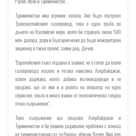
Русия, Иран и Туркменистан".
Туркменистан има огромни запаси. Ако бъде построен
Транскаспийският газопровод, това е една тръба по
дъното на Каспийско море, която би струвала около 500
млн. долара, дори и България може да бъде мажоритарен
акционер в такъв проект, заяви доц. Дечев.
"Европейският съюз отдавна е заявил, че е готов да плати
газопровода изцяло и тогава наистина Азербайджан,
освен държава, което добива въглеводороди и ги
продава, ще се яви и в ролята на оператор на едно
сериозно, скъпо и много важно от геополитическа гледна
точка съоръжение".
Това съоръжение ще свързва Азербайджан и
Туркменистан и би решило радикално проблема с износа
на туркменистански газ за Европа, обясни Дечев. Има две