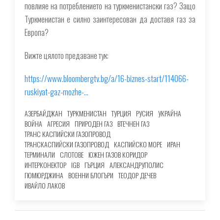
повлияе на потреблението на туркменистански газ? Защо
Туркменистан е силно заинтересован да доставя газ за
Европа?
Вижте цялото предаване тук:
https://www.bloombergtv.bg/a/16-biznes-start/114066-
ruskiyat-gaz-mozhe-…
АЗЕРБАЙДЖАН
ТУРКМЕНИСТАН
ТУРЦИЯ
РУСИЯ
УКРАЙНА
ВОЙНА
АГРЕСИЯ
ПРИРОДЕН ГАЗ
ВТЕЧНЕН ГАЗ
ТРАНС КАСПИЙСКИ ГАЗОПРОВОД
ТРАНСКАСПИЙСКИ ГАЗОПРОВОД
КАСПИЙСКО МОРЕ
ИРАН
ТЕРМИНАЛИ
СЛОТОВЕ
ЮЖЕН ГАЗОВ КОРИДОР
ИНТЕРКОНЕКТОР
IGB
ГЪРЦИЯ
АЛЕКСАНДРУПОЛИС
ГЮМЮРДЖИНА
ВОЕННИ БЛОГЪРИ
ТЕОДОР ДЕЧЕВ
ИВАЙЛО ЛАКОВ