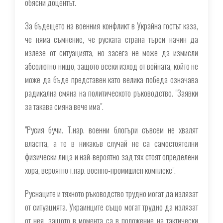
обясни доцентът.
За бъдещето на военния конфликт в Украйна гостът каза,
че няма съмнение, че руската страна търси начин да
излезе от ситуацията, но засега не може да измисли
абсолютно нищо, защото всеки изход от войната, който не
може да бъде представен като велика победа означава
радикална смяна на политическото ръководство. "Заявки
за такава смяна вече има".
"Русия бучи. Т.нар. военни блогъри съвсем не хвалят
властта, а те в никакъв случай не са самостоятелни
физически лица и най-вероятно зад тях стоят определени
хора, вероятно т.нар. военно-промишлен комплекс".
Руснаците и тяхното ръководство трудно могат да излязат
от ситуацията. Украинците също могат трудно да излязат
от нея, защото в момента са в положение на тактически