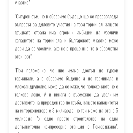
участие".
"Сигурен съм, че в обозримо бъдеще ще се преразгледа
въпросът за дяловите участия на този терминал, защото
гръцката страна има огромни амбиции да увеличи
капацитета на терминала и българското участие може
дори да се увеличи, ако не в процентна, то в абсолютна
стойност".
"При положение, че ние имаме достъп до турски
терминали, а в обозримо бъдеще и до терминала в
Александруполис, може да се каже, че положението не е
толкова лошо. А и винаги е възможно да увеличим
доставките на природен газ по тръба, защото капацитетът
на интерконектора е 3 милиарда, но той може да стане 5
милиарда "с едно просто строителство на една
допълнителна компресорна станция в Гюмюрджина",