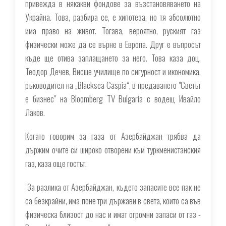
привежда в някакви фондове за възстановяването на
Украйна. Това, разбира се, е хипотеза, но тя абсолютно
има право на живот. Тогава, вероятно, руският газ
физически може да се върне в Европа. Друг е въпросът
къде ще отива заплащането за него. Това каза доц.
Теодор Дечев, Висше училище по сигурност и икономика,
ръководител на „Blacksea Caspia“, в предаването "Светът
е бизнес" на Bloomberg TV Bulgaria с водещ Ивайло
Лаков.
Когато говорим за газа от Азербайджан трябва да
държим очите си широко отворени към туркменистанския
газ, каза още гостът.
"За разлика от Азербайджан, където запасите все пак не
са безкрайни, има поне три държави в света, които са във
физическа близост до нас и имат огромни запаси от газ -