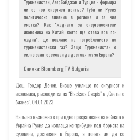
Туркменистан, Азербайджан и Турция - формира
ли се нов енергиен център? Губи ли Русия
политическо влияние в региона и за чия
сметка? Как "жадната за енергоносители
икономика на Китай, която ще става все по-
жадна", ще повлияе на потреблението на
туркменистански газ? Защо Туркменистан е
силно заинтересован да доставя газ за Европа?
Снимки: Bloomberg TV Bulgaria
Доц. Теодор Дечев, Висше училище по сигурност и
икономика, ръководител на “Blacksea Caspia” в „Светът е
бизнес“, 04.01.2023
Напълно възможно е при едно прекратяване на войната в
Украйна Русия да изплаща контрибуции под формата на
суровини, доставяни в Европа, а цената им да се