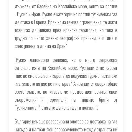
държави от басейна на Каспийско море, които са против
- Русия и Иран. Русия е категорично против туркменски газ
да отива в Европа. Иран няма такива ограничения, те искат
този газ да минава през иранска територия, но това е
трудно по чисто физико-географски причини, а я "има и
санкционната драма на Иран".
"Русия лицемерно заявява, че е много загрижена
за екологията на Каспийско море. Руснаците не казват
"ние не сме съгласни Европа да получава туркменистански
газ, защото на нас не ни отърва". А иранците говорят общо
взето същото, но казват, че предоставят всички свои
съоръжения и терминали на "нашите братя от
Туркменистан", стига те да искат да ги ползват".
България нямаше резервирани слотове за доставка на газ
никъде и на този фон споразумението между страната ни