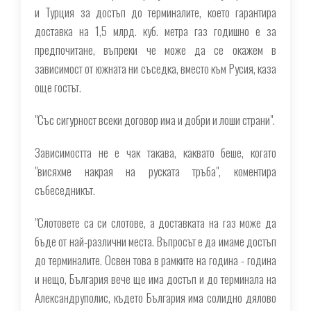
и Турция за достъп до терминалите, което гарантира
доставка на 1,5 млрд. куб. метра газ годишно е за
предпочитане, въпреки че може да се окажем в
зависимост от южната ни съседка, вместо към Русия, каза
още гостът.
"Със сигурност всеки договор има и добри и лоши страни".
Зависимостта не е чак такава, каквато беше, когато
"висяхме накрая на руската тръба", коментира
събеседникът.
"Слотовете са си слотове, а доставката на газ може да
бъде от най-различни места. Въпросът е да имаме достъп
до терминалите. Освен това в рамките на година - година
и нещо, България вече ще има достъп и до терминала на
Александруполис, където България има солидно дялово