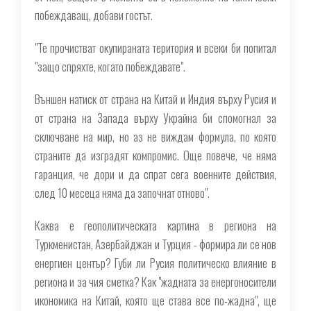
побеждаващ, добави гостът.
"Те прочистват окупираната територия и всеки би попитал
"защо спряхте, когато побеждавате".
Външен натиск от страна на Китай и Индия върху Русия и
от страна на Запада върху Украйна би спомогнал за
сключване на мир, но аз не виждам формула, по която
страните да изградят компромис. Още повече, че няма
гаранция, че дори и да спрат сега военните действия,
след 10 месеца няма да започнат отново".
Каква е геополитическата картина в региона на
Туркменистан, Азербайджан и Турция - формира ли се нов
енергиен център? Губи ли Русия политическо влияние в
региона и за чия сметка? Как "жадната за енергоносители
икономика на Китай, която ще става все по-жадна", ще