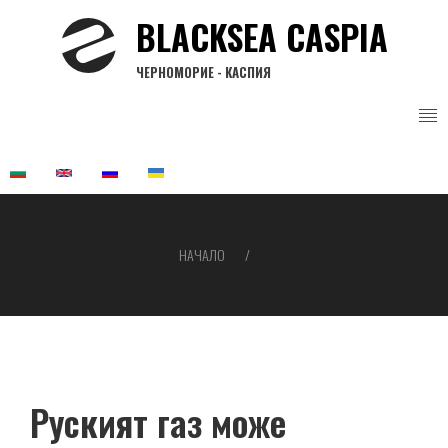
Премини
BLACKSEA CASPIA
към
основното
ЧЕРНОМОРИЕ - КАСПИЯ
съдържание
НАЧАЛО
Breadcrumb
Руският газ може